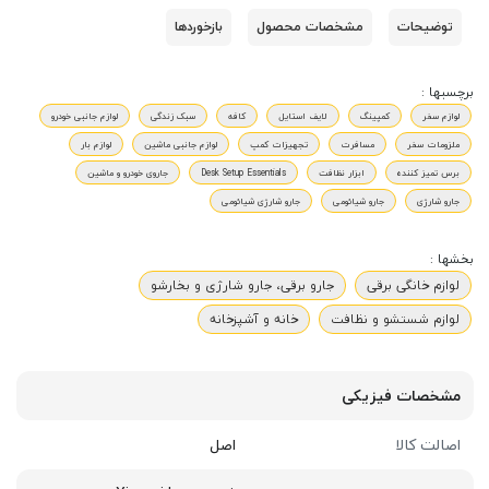
توضیحات
مشخصات محصول
بازخوردها
برچسبها :
لوازم سفر
کمپینگ
لایف استایل
کافه
سبک زندگی
لوازم جانبی خودرو
ملزومات سفر
مسافرت
تجهیزات کمپ
لوازم جانبی ماشین
لوازم بار
برس تمیز کننده
ابزار نظافت
Desk Setup Essentials
جاروی خودرو و ماشین
جارو شارژی
جارو شیائومی
جارو شارژی شیائومی
بخشها :
لوازم خانگی برقی
جارو برقی، جارو شارژی و بخارشو
لوازم شستشو و نظافت
خانه و آشپزخانه
مشخصات فیزیکی
اصالت کالا
اصل