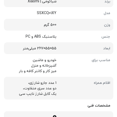
برند
شیائومی | Xiaomi
مدل
SSXCQ01XY
وزن
500 گرم
جنس
پلاستیک ABS و PC
ابعاد
55×55×267 میلی‌متر
مناسب برای
خودرو و ماشین
آشپزخانه و منزل
میز کار و کانتر کافه و بار
اقلام همراه
1 عدد جارو شارژی،
دو عدد سری متفاوت،
یک کابل شارژ تایپ سی
مشخصات فنی