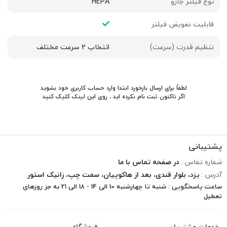
نوع فیلتر جارو
HEPA
قابلیت تعویض فیلتر
تنظیم قدرت (سرعت)
انتخاب 2 سرعت مختلف
لطفاً برای ارسال بازخورد ابتدا وارد حساب کاربری خود بشوید
اگر تاکنون ثبت نام نکرده اید ، روی
این لینک
کلیک کنید
پشتیبانی
شماره تماس :
در صفحه تماس با ما
آدرس :
یزد، بلوار قندی، بعد از هاکوپیان، سمت چپ، زانیک استور
ساعت پاسخگویی : شنبه تا چهارشنبه 10 الی 14 - 18 الی 21 به جز روزهای
تعطیل
خدمات مشتریان
فروشگاه