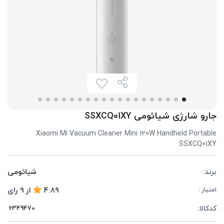
جارو شارژی شیائومی SSXCQ01XY
Xiaomi Mi Vacuum Cleaner Mini 120W Handheld Portable
SSXCQ01XY
برند:
شیائومی
4.89
از
9
رای
امتیاز :
کدکالا: