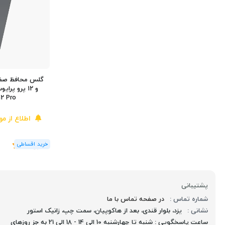
12 Pro
اطلاع از م
(1
رای
)
5
پشتیبانی
شماره تماس :
در صفحه تماس با ما
نشانی :
یزد، بلوار قندی، بعد از هاکوپیان، سمت چپ، زانیک استور
ساعت پاسخگویی : شنبه تا چهارشنبه 10 الی 14 - 18 الی 21 به جز روزهای