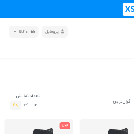
پروفایل
0
کالا
تعداد نمایش
گران‌ترین
48
24
12
%24