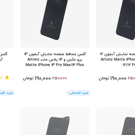
گلس محافظ صفحه نمایش آیفون 12
گلس محافظ صفحه نمایش آیفون 13
گلس 
1 پرو مات Artoriz Matte iPhone
پرو مکس و 14 پلاس مات Artoriz
آیفون 
Matte iPhone 13 Pro Max/14 Plus
12/12 P
190,000
190,000
اط
تومان
تومان
250,000
250
(1
رای
)
5
(1
رای
)
5