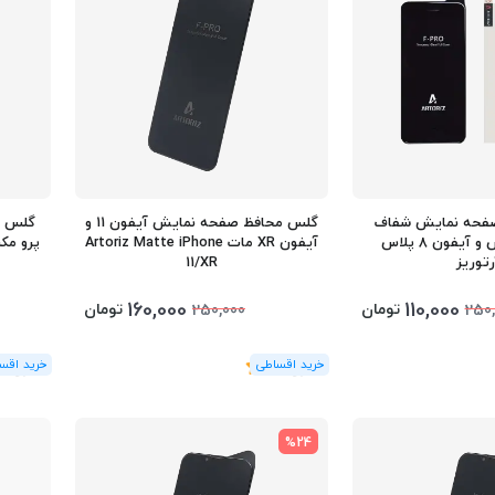
فحه نمایش شفاف
گلس محافظ صفحه نمایش آیفون 11 و
آیفون 7 پلاس و آیفون 8 پلاس
آیفون XR مات Artoriz Matte iPhone
رتوریز
11/XR
160,000
110,000
تومان
تومان
250,000
250,
(1
رای
)
5
(1
رای
)
5
%24