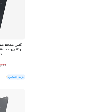
و 2
ro
,000
(1
رای
)
5