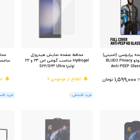
 پرایوسی (امنیتی)
محافظ صفحه نمایش هیدروژل
اس 25 اولترا بلوئو BLUEO Privacy
Hydrogel مناسب گوشی اس 23 و 22
سامسو
Anti-PEEP Glas
اولترا S22/S23 Ultra
1,599,000
اطلاع از موجودی
اط
تومان
2
(1
رای
)
5
(1
رای
)
5