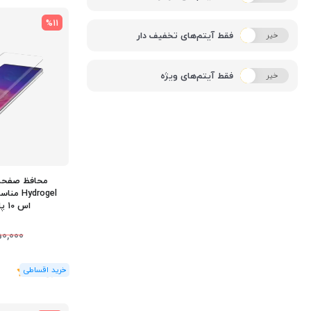
%11
فقط آیتم‌های تخفیف دار
خیر
بله
فقط آیتم‌های ویژه
خیر
بله
محافظ صفحه
drogel
اس 10 پلاس S10 Plus
0,000
(1
رای
)
5