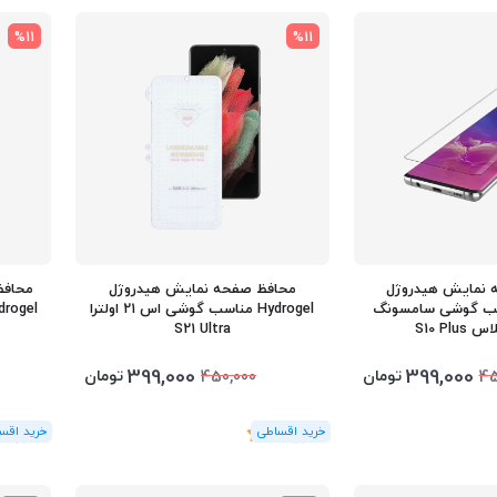
%11
%11
 نمایش هیدروژل
محافظ صفحه نمایش هیدروژل
محافظ
Hy مناسب گوشی سامسونگ
Hydrogel مناسب گوشی اس 21 اولترا
S21 Ultra
399,000
399,000
تومان
تومان
450,000
45
(1
رای
)
5
(1
رای
)
5