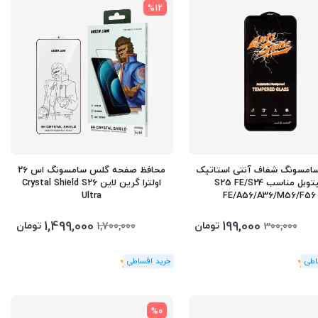
%12
امسونگ شفاف آنتی استاتیک
محافظ صفحه گلس سامسونگ اس 26
میتوبل مناسب S25 FE/S24
اولترا گرین لاین Crystal Shield S26
Ultra
FE/A56/A36/M56/F56
1,499,000
199,000
تومان
تومان
1,700,000
300,000
(1
رای
)
5
%0