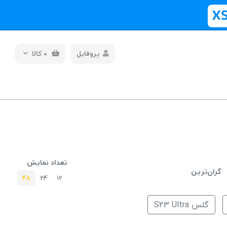
پروفایل
0
کالا
تعداد نمایش
گران‌ترین
48
24
12
گلس S23 Ultra