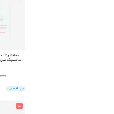
سامسونگ مدل ydrogel S23 Ultra
,000
(1
رای
)
5
%0