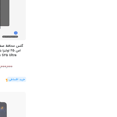
گلس محافظ صفحه
s S25 Ultra
,000,000
(2
رای
)
5