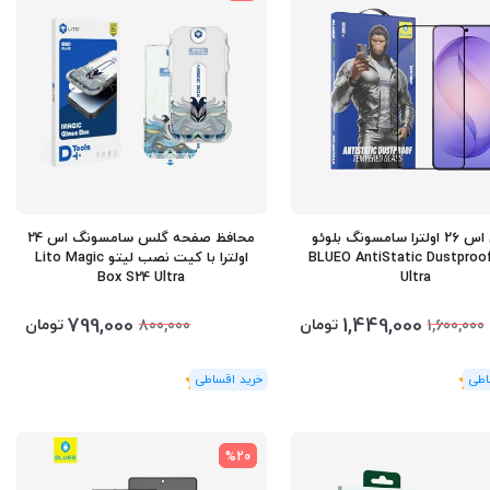
گلس اس 26 اولترا سامسونگ بلوئو
محافظ صفحه گلس سامسونگ اس 24
BLUEO AntiStatic Dustproo
اولترا با کیت نصب لیتو Lito Magic
Box S24 Ultra
Ultra
799,000
1,449,000
تومان
تومان
800,000
1,600,000
(1
رای
)
5
%20