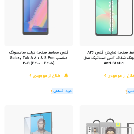
محافظ صفحه نمایش گلس A26
گلس محافظ صفحه تبلت سامسونگ
نگ شفاف آنتی استاتیک مدل
مناسب Galaxy Tab A 8.0 & S Pen
2019 (P200 - P205)
Anti-Static
لاع از موجودی
اطلاع از موجودی
(1
رای
)
5