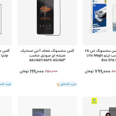
محافظ صفحه گلس سامسونگ اس 25
گلس سامسونگ شفاف آنتی استاتیک
اولترا با کیت نصب لیتو Lito Magic
شیشه ای میوتبل مناسب
A51/A52/A52S 5G/A53
Box S25 
5G/M31S/S20 FE
199,000
799,000
تومان
تومان
250,000
80
(2
رای
)
5
(3
رای
)