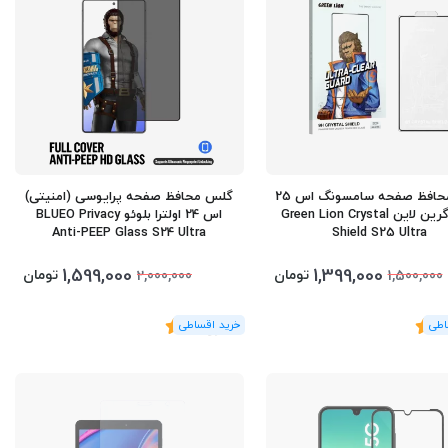
گلس محافظ صفحه سامسونگ اس 25
گلس محافظ صفحه پرایوسی (امنیتی)
اولترا گرین لاین Green Lion Crystal
اس 24 اولترا بلوئو BLUEO Privacy
Anti-PEEP Glass S24 Ultra
Shield S25 Ultra
1,599,000
1,399,000
تومان
تومان
2,000,000
1,500,000
5
(3
رای
)
5