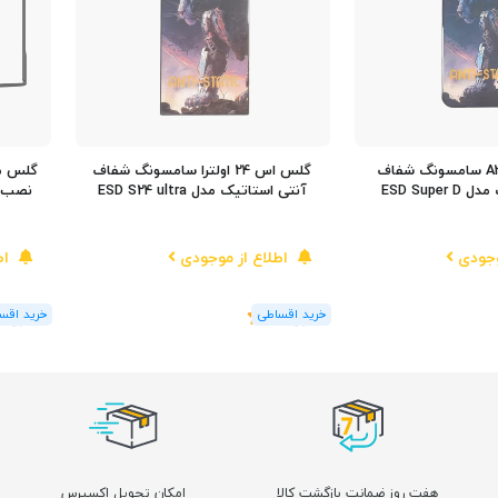
گلس A35/A55 سامسونگ شفاف
گلس اس 24 اولترا سامسونگ شفاف
گلس مح
ESD Supe
آنتی استاتیک مدل ESD S24 ultra
وجودی
اطلاع از موجودی
اط
(1
رای
)
5
(2
رای
)
هفت روز ضمانت بازگشت کالا
امکان تحویل اکسپرس