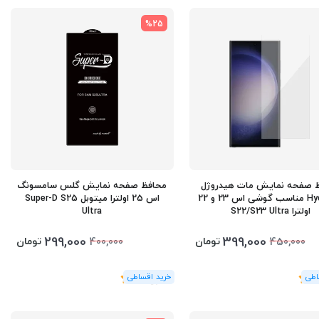
%25
 صفحه نمایش مات هیدروژل
محافظ صفحه نمایش گلس سامسونگ
Hydrogel مناسب گوشی اس 23 و 22
اس 25 اولترا میتوبل Super-D S25
اولترا S22/S23 Ultra
Ultra
299,000
399,000
تومان
تومان
400,000
450,000
(1
رای
)
5