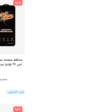
%25
محافظ صفحه ن
0,000
(1
رای
)
5
%32