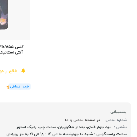
آنتی استاتیک مدل r D
اطلاع از م
(2
رای
)
5
پشتیبانی
شماره تماس :
در صفحه تماس با ما
نشانی :
یزد، بلوار قندی، بعد از هاکوپیان، سمت چپ، زانیک استور
ساعت پاسخگویی : شنبه تا چهارشنبه 10 الی 14 - 18 الی 21 به جز روزهای