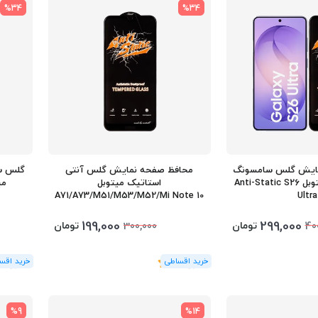
%34
%34
مایش گلس سامسونگ
محافظ صفحه نمایش گلس آنتی
گلس س
اس 26 اولترا میتوبل Anti-Static S26
استاتیک میتوبل
A71/A73/M51/M53/M52/Mi Note 10
Ultra
Lite/Mi 12 Pro/Mi 12 Pro+/Poco X5
Pro
199,000
299,000
تومان
تومان
300,000
40
(1
رای
)
5
(1
رای
)
5
%9
%14