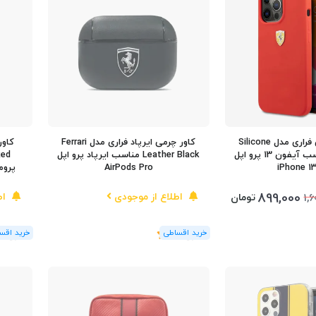
کاور سیلیکونی فراری مدل Silicone
کاور چرمی ایرپاد فراری مدل Ferrari
Track Red مناسب آیفون 13 پرو اپل
Leather Black مناسب ایرپاد پرو اپل
iPhone 1
AirPods Pro
پرومکس اپ
899,000
اطلاع از موجودی
اط
تومان
1,6
(1
رای
)
5
(1
رای
)
5