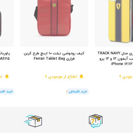
کاور اورجینال فراری مدل TRACK NAVY
کیف رودوشی تبلت 10 اینچ طرح کربن
STRIPES مناسب آیفون 12 و 12 پرو
فراری Ferrari Tablet Bag
FESPBAS75 ظرفیت
وجودی
اطلاع از موجودی
اط
(1
رای
)
5
(1
رای
)
5