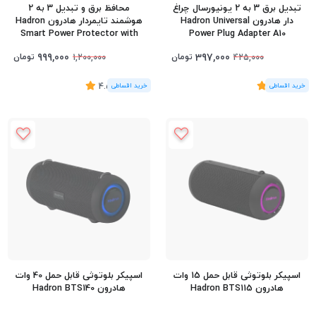
تبدیل برق 3 به 2 یونیورسال چراغ
محافظ برق و تبدیل 3 به 2
دار هادرون Hadron Universal
هوشمند تایمر‌دار هادرون Hadron
Smart Power Protector with
Power Plug Adapter A10
Timer P103
999,000
397,000
تومان
تومان
1,200,000
425,000
(3
رای
)
4
(11
رای
)
4.55
اسپیکر بلوتوثی قابل حمل 15 وات
اسپیکر بلوتوثی قابل حمل 40 وات
هادرون Hadron BTS115
هادرون Hadron BTS140