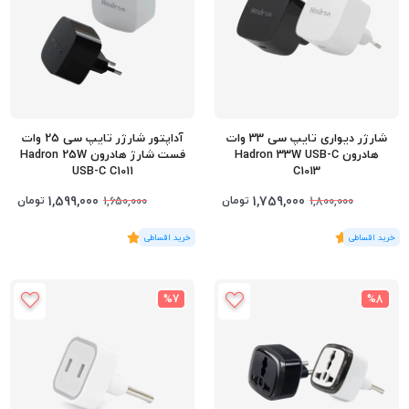
شارژر دیواری تایپ سی 33 وات
آداپتور شارژر تایپ سی 25 وات
هادرون Hadron 33W USB-C
فست شارژ هادرون Hadron 25W
USB-C C1011
C1013
1,599,000
1,759,000
تومان
تومان
1,650,000
1,800,000
(1
رای
)
5
(3
رای
)
5
%7
%8