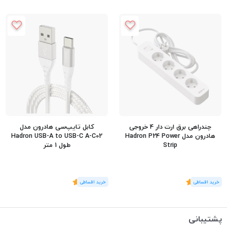
چندراهی برق ارت دار 4 خروجی
کابل تایپ‌سی هادرون مدل
هادرون مدل Hadron P24 Power
Hadron USB-A to USB-C A-C02
Strip
طول 1 متر
(1
رای
)
5
(1
رای
)
5
پشتیبانی