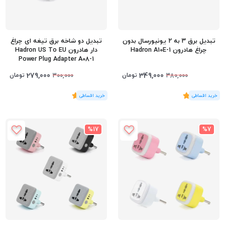
تبدیل برق 3 به 2 یونیورسال بدون
تبدیل دو شاخه برق تیغه ای چراغ
چراغ هادرون Hadron A10E-1
دار هادرون Hadron US To EU
Power Plug Adapter A08-1
279,000
349,000
تومان
تومان
300,000
380,000
(3
رای
)
4
(1
رای
)
5
%17
%7