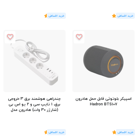
(3
رای
)
5
(1
رای
)
5
اسپیکر بلوتوثی قابل حمل هادرون
چندراهی هوشمند برق 3 خروجی
Hadron BTS107
برق، 1 تایپ سی و 2 یو اس بی
(شارژر 30 وات) هادرون مدل
Hadron P343 Power Strip +
30W USB Charger
(2
رای
)
5
(1
رای
)
5