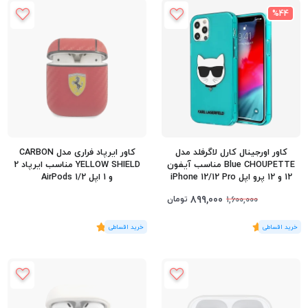
%44
کاور اورجینال کارل لاگرفلد مدل
کاور ایرپاد فراری مدل CARBON
Blue CHOUPETTE مناسب آیفون
YELLOW SHIELD مناسب ایرپاد 2
12 و 12 پرو اپل iPhone 12/12 Pro
و 1 اپل AirPods 1/2
899,000
تومان
1,600,000
(1
رای
)
5
(2
رای
)
5