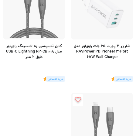
شارژر 3 پورت 65 وات راوپاور مدل
کابل تایپ‌سی به لایتنینگ راوپاور
RAVPower PD Pioneer 3-Port
مدل USB-C Lightning RP-CB1018
65W Wall Charger
طول 2 متر
(1
رای
)
5
(1
رای
)
5