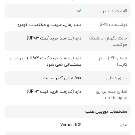
قابلیت دید در شب
توضیحات GPS
ثبت زمان، سرعت و مختصات خودرو
حالت نگهبان پارکینگ
دارد (نیازمند خرید کیت UP03)
هوشمند
اتصال 4G (سیم
دارد (نیازمند خرید کیت UP04) - در ایران
کارت)
پشتیبانی نمی شود
باتری داخلی
500 میلی آمپر ساعت
امکان فیلم برداری
دارد (نیازمند خرید کیت UP03)
Time-Relapse
مشخصات دوربین عقب
مدل
70mai RC11