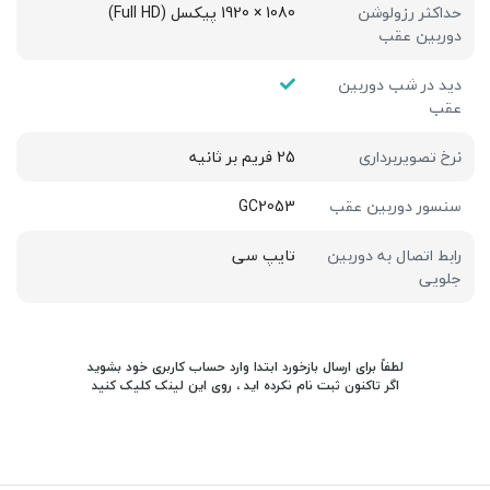
حداکثر رزولوشن
1080 × 1920 پیکسل (Full HD)
دوربین عقب
دید در شب دوربین
عقب
نرخ تصویربرداری
25 فریم بر ثانیه
سنسور دوربین عقب
GC2053
رابط اتصال به دوربین
تایپ سی
جلویی
لطفاً برای ارسال بازخورد ابتدا وارد حساب کاربری خود بشوید
اگر تاکنون ثبت نام نکرده اید ، روی
این لینک
کلیک کنید