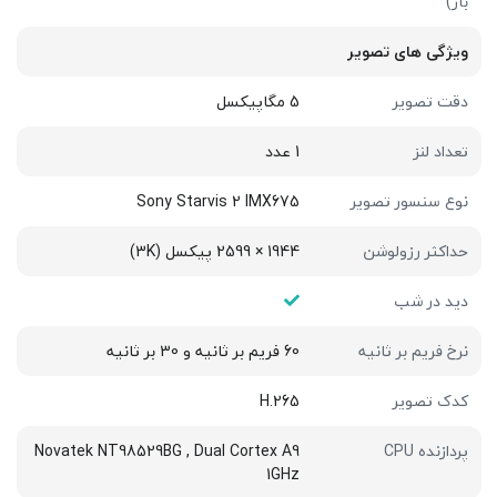
باز)
ویژگی های تصویر
دقت تصویر
5 مگاپیکسل
تعداد لنز
1 عدد
نوع سنسور تصویر
Sony Starvis 2 IMX675
حداکثر رزولوشن
1944 × 2599 پیکسل (3K)
دید در شب
نرخ فریم بر ثانیه
60 فریم بر ثانیه و 30 بر ثانیه
کدک تصویر
H.265
پردازنده CPU
Novatek NT98529BG , Dual Cortex A9
1GHz