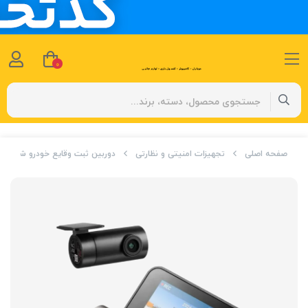
0
صفحه اصلی
تجهیزات امنیتی و نظارتی
دوربین ثبت وقایع خودرو شیائومی مدل 70Mai A510 Dash Cam Set 