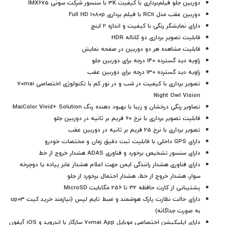
دوربین جلو فیلم‌برداری با کیفیت 3K با سنسور شرکت سونی
IMX675
دوربین عقب مدل RC11 با فیلم برداری Full HD 1080p
دارای نمایشگر رنگی با کیفیت و اندازه 2 اینچ
قابلیت تصویر برداری دو کاناله HDR
قابلیت مشاهده هر دو دوربین در صفحه نمایش
زاویه دید گسترده 140 درجه برای دوربین جلو
زاویه دید گسترده 130 درجه برای دوربین عقب
تصویر برداری با کیفیت در شب و در نور کم با تکنولوژی اختصاصی
70mai
Night Owl Vision
تصاویر رنگی درخشان و زیبا با بهبود دهنده رنگ
MaiColor Vivid+ Solution
قابلیت تصویر برداری با نرخ 60 فریم بر ثانیه در دوربین جلو
تصویر برداری با نرخ 25 فریم بر ثانیه در دوربین عقب
دارای GPS داخلی با قابلیت ثبت دقیق زمان و مختصات خودرو
دارای سنسور تشخیص برخورد و فناوری ADAS
هشدار خروج از خط
دارای فناوری هشدار رانندگی ایمن جهت اعلام هشدار عابر پیاده یا دوچرخه
سوار، هشدار خروج از خط، هشدار احتمال برخورد از جلو
پشتیبانی از کارت حافظه 32 تا 256 مگابایت MicroSD
دارای حالت نظارت پارک هوشمند و ضبط تایم لپس (نیازمند خرید کیت up03
به صورت جداگانه)
دارای اپلیکیشن اختصاصی موبایل 70mai App سازگار با اندروید و iOS آیفون