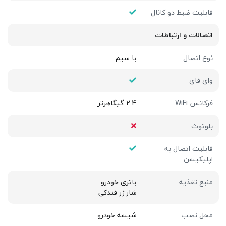
قابلیت ضبط دو کانال
اتصالات و ارتباطات
نوع اتصال
با سیم
وای فای
فرکانس WiFi
2.4 گیگاهرتز
بلوتوث
قابلیت اتصال به
اپلیکیشن
منبع تغذیه
باتری خودرو
شارژر فندکی
محل نصب
شیشه خودرو