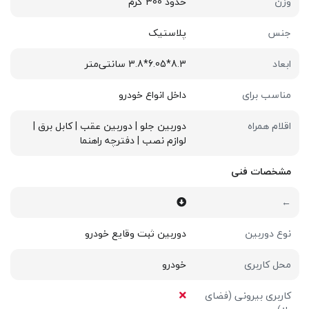
وزن
حدود 300 گرم
جنس
پلاستیک
ابعاد
8.3*6.05*3.8 سانتی‌متر
مناسب برای
داخل انواع خودرو
اقلام همراه
دوربین جلو | دوربین عقب | کابل برق |
لوازم نصب | دفترچه راهنما
مشخصات فنی
←
نوع دوربین
دوربین ثبت وقایع خودرو
محل کاربری
خودرو
کاربری بیرونی (فضای