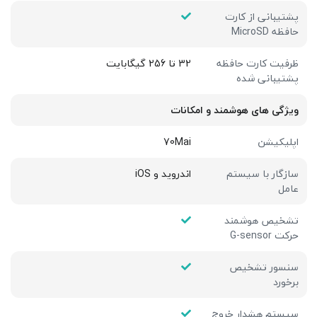
پشتیبانی از کارت
حافظه MicroSD
ظرفیت کارت حافظه
32 تا 256 گیگابایت
پشتیبانی شده
ویژگی های هوشمند و امکانات
اپلیکیشن
70Mai
سازگار با سیستم
اندروید و iOS
عامل
تشخیص هوشمند
حرکت G-sensor
سنسور تشخیص
برخورد
سیستم هشدار خروج