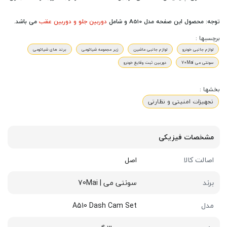
توجه: محصول این صفحه مدل A510 و شامل
دوربین جلو و دوربین عقب
می باشد.
برچسبها :
لوازم جانبی خودرو
لوازم جانبی ماشین
زیر مجموعه شیائومی
برند های شیائومی
سونتی می 70Mai
دوربین ثبت وقایع خودرو
بخشها :
تجهیزات امنیتی و نظارتی
مشخصات فیزیکی
اصالت کالا
اصل
برند
سونتی می | 70Mai
مدل
A510 Dash Cam Set