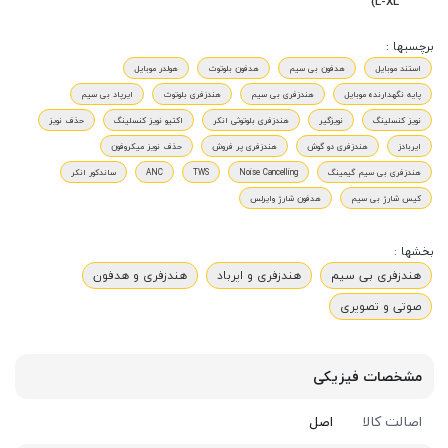
L-XL)
برچسبها :
استند موبایل
هدفون بی سیم
هدفون بلوتوث
هولدر موبایل
پایه نگهدارنده موبایل
هندزفری بی سیم
هندزفری بلوتوث
ایرپاد بی سیم
نویز کنسلینگ
نویزگیر
هندزفری بلوتوثی انکر
اکتیو نویز کنسلینگ
حذف نویز
ایربادز
هندزفری دو گوش
هندزفری پر فروش
حذف نویز میکروفون
هندزفری بی سیم گیمینگ
Noise Cancelling
TWS
ANC
ساندکور انکر
کیس شارژ بی سیم
هدفون شارژ وایرلس
بخشها :
هندزفری بی سیم
هندزفری و ایرباد
هندزفری و هدفون
صوتی و تصویری
مشخصات فیزیکی
اصالت کالا
اصل