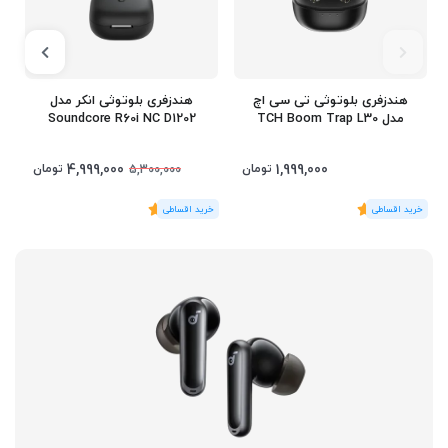
هندزفری بلوتوثی تی سی اچ
هندزفری بلوتوثی انکر مدل
مدل TCH Boom Trap L30
Soundcore R60i NC D1202
4,999,000
1,999,000
تومان
تومان
5,300,000
(1
رای
)
5
(1
رای
)
5
3