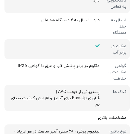
پاسخگویی
دارد
به تماس
اتصال به
دارد - اتصال به 2 دستگاه همزمان
چند
دستگاه
مقاوم در
برابر آب
گواهی
مقاوم در برابر پاشش آب و عرق با گواهی IPX5
مقاومت و
حفاظت
کدک ها
پشتیبانی از فرمت AAC |
فناوری BassUp برای آنالیز و افزایش کیفیت صدای
بم
مشخصات باتری
نوع باتری
لیتیوم یونی - 60 میلی آمپر ساعت در هر ایرپاد -