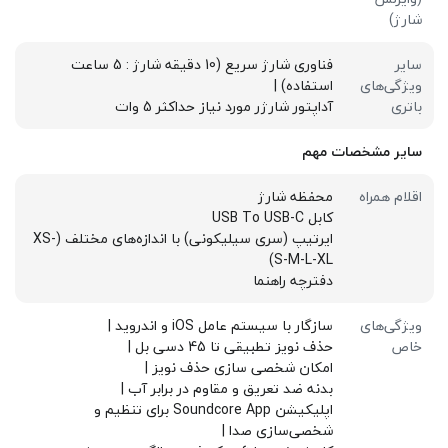
شارژ)
سایر
فناوری شارژ سریع (10 دقیقه شارژ : 5 ساعت
ویژگی‌های
استفاده) |
باتری
آداپتور شارژر مورد نیاز حداکثر 5 وات
سایر مشخصات مهم
اقلام همراه
محفظه شارژ
کابل USB To USB-C
ایرتیپ (سری سیلیکونی) با اندازه‌های مختلف (XS-
S-M-L-XL)
دفترچه راهنما
ویژگی‌های
سازگار با سیستم عامل iOS و اندروید |
خاص
حذف نویز تطبیقی تا 45 دسی بل |
امکان شخصی سازی حذف نویز |
بدنه ضد تعریق و مقاوم در برابر آب |
اپلیکیشن Soundcore App برای تنظیم و
شخصی‌سازی صدا |