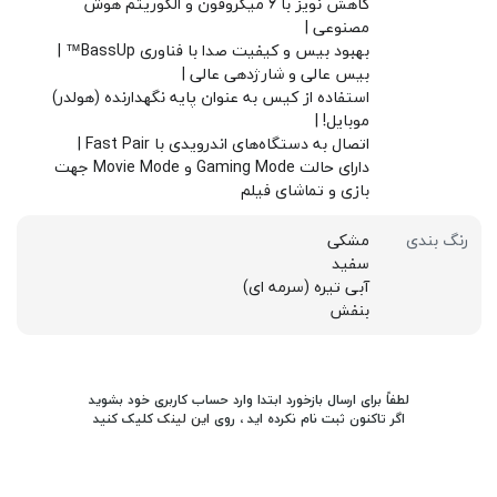
کاهش نویز با 6 میکروفون و الگوریتم هوش
مصنوعی |
بهبود بیس و کیفیت صدا با فناوری BassUp™ |
بیس عالی و شارژدهی عالی |
استفاده از کیس به عنوان پایه نگهدارنده (هولدر)
موبایل! |
اتصال به دستگاه‌های اندرویدی با Fast Pair |
دارای حالت Gaming Mode و Movie Mode جهت
بازی و تماشای فیلم
رنگ بندی
مشکی
سفید
آبی تیره (سرمه ای)
بنفش
لطفاً برای ارسال بازخورد ابتدا وارد حساب کاربری خود بشوید
اگر تاکنون ثبت نام نکرده اید ، روی
این لینک
کلیک کنید