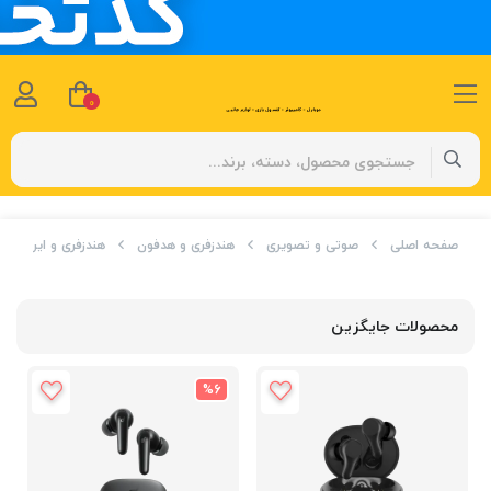
0
صفحه اصلی
صوتی و تصویری
هندزفری و هدفون
هندزفری و ایرباد
محصولات جایگزین
%6