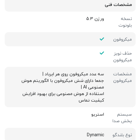
مشخصات فنی
نسخه
ورژن 5.3
بلوتوث
میکروفون
حذف نویز
میکروفون
مشخصات
سه عدد میکروفون روی هر ایرباد |
میکروفون
جمعا دارای شش میکروفون با الگوریتم هوش
مصنوعی AI |
استفاده از هوش مصنوعی برای بهبود افزایش
کیفیت تماس
سیستم
استریو
پخش صدا
نوع بلندگو
Dynamic