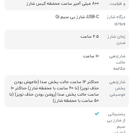
و ظرفیت
800 میلی آمپر ساعت محفظه کیس شارژ
درگاه شارژ
USB-C، شارژ بی سیم Qi
ورودی
زمان شارژ
2.5 ساعت
شدن
شارژدهی
10 ساعت
حالت
مکالمه
شارژدهی
حداکثر 12 ساعت حالت پخش صدا (خاموش بودن
پخش
حذف نویز) (تا 60 ساعت با محفظه شارژ) حداکثر 10
موسیقی
ساعت حالت پخش صدا (روشن بودن حذف نویز) (تا
50 ساعت با محفظه شارژ)
پشتیبانی
از شارژ بی
سیم
(وایرلس