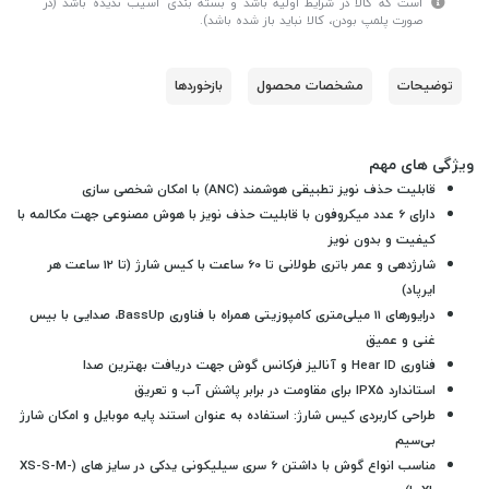
است که کالا در شرایط اولیه باشد و بسته بندی آسیب ندیده باشد (در
صورت پلمپ بودن، کالا نباید باز شده باشد).
توضیحات
مشخصات محصول
بازخوردها
ویژگی های مهم
قابلیت حذف نویز تطبیقی هوشمند (ANC) با امکان شخصی سازی
دارای 6 عدد میکروفون با قابلیت حذف نویز با هوش مصنوعی جهت مکالمه با
کیفیت و بدون نویز
شارژدهی و عمر باتری طولانی تا 60 ساعت با کیس شارژ (تا 12 ساعت هر
ایرپاد)
درایورهای 11 میلی‌متری کامپوزیتی همراه با فناوری BassUp، صدایی با بیس
غنی و عمیق
فناوری Hear ID و آنالیز فرکانس گوش جهت دریافت بهترین صدا
استاندارد IPX5 برای مقاومت در برابر پاشش آب و تعریق
طراحی کاربردی کیس شارژ: استفاده به عنوان استند پایه موبایل و امکان شارژ
بی‌سیم
مناسب انواع گوش با داشتن 6 سری سیلیکونی یدکی در سایز های (XS-S-M-