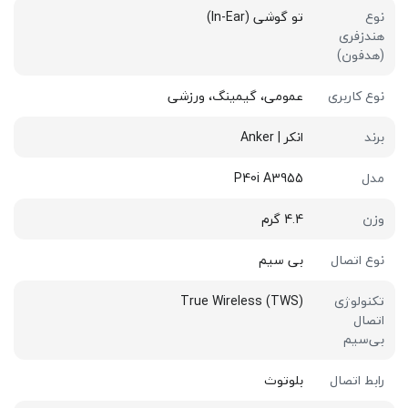
نوع
تو گوشی (In-Ear)
هندزفری
(هدفون)
نوع کاربری
عمومی، گیمینگ، ورزشی
برند
انکر | Anker
مدل
P40i A3955
وزن
4.4 گرم
نوع اتصال
بی سیم
تکنولوژی
True Wireless (TWS)
اتصال
بی‌سیم
رابط اتصال
بلوتوث