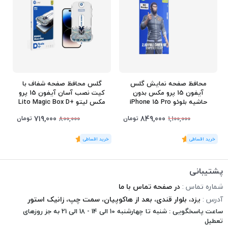
محافظ صفحه نمایش گلس
گلس محافظ صفحه شفاف با
آیفون 15 پرو مکس بدون
کیت نصب آسان آیفون 15 پرو
حاشیه بلوئو iPhone 15 Pro
مکس لیتو Lito Magic Box D+
Tools iPhone 15 Pro Max
Max
719,000
849,000
تومان
تومان
800,000
1,100,000
(1
رای
)
5
(1
رای
)
5
پشتیبانی
شماره تماس :
در صفحه تماس با ما
آدرس :
یزد، بلوار قندی، بعد از هاکوپیان، سمت چپ، زانیک استور
ساعت پاسخگویی : شنبه تا چهارشنبه 10 الی 14 - 18 الی 21 به جز روزهای
تعطیل