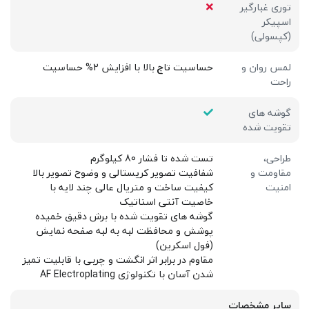
توری غبارگیر
اسپیکر
(کپسولی)
لمس روان و
حساسیت تاچ بالا با افزایش 2% حساسیت
راحت
گوشه های
تقویت شده
طراحی،
تست شده تا فشار 80 کیلوگرم
مقاومت و
شفافیت تصویر کریستالی و وضوح تصویر بالا
امنیت
کیفیت ساخت و متریال عالی چند لایه با
خاصیت آنتی استاتیک
گوشه های تقویت شده با برش دقیق خمیده
پوشش و محافظت لبه به لبه صفحه نمایش
(فول اسکرین)
مقاوم در برابر اثر انگشت و چربی با قابلیت تمیز
شدن آسان با تکنولوژی AF Electroplating
سایر مشخصات