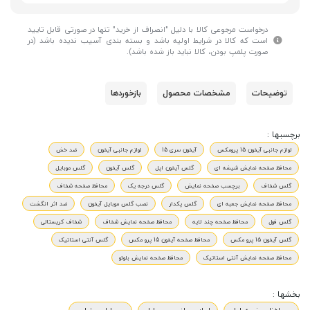
درخواست مرجوعی کالا با دلیل "انصراف از خرید" تنها در صورتی قابل تایید
است که کالا در شرایط اولیه باشد و بسته بندی آسیب ندیده باشد (در
صورت پلمپ بودن، کالا نباید باز شده باشد).
توضیحات
مشخصات محصول
بازخوردها
برچسبها :
لوازم جانبی آیفون 15 پرومکس
آیفون سری 15
لوازم جانبی آیفون
ضد خش
محافظ صفحه نمایش شیشه ای
گلس آیفون اپل
گلس آیفون
گلس موبایل
گلس شفاف
برچسب صفحه نمایش
گلس درجه یک
محافظ صفحه شفاف
محافظ صفحه نمایش جعبه ای
گلس پکدار
نصب گلس موبایل آیفون
ضد اثر انگشت
گلس فول
محافظ صفحه چند لایه
محافظ صفحه نمایش شفاف
شفاف کریستالی
گلس آیفون 15 پرو مکس
محافظ صفحه آیفون 15 پرو مکس
گلس آنتی استاتیک
محافظ صفحه نمایش آنتی استاتیک
محافظ صفحه نمایش بلوئو
بخشها :