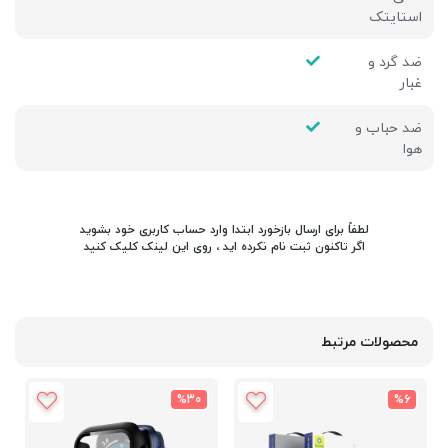
استایتک
ضد گرد و
غبار
ضد حباب و
هوا
لطفاً برای ارسال بازخورد ابتدا وارد حساب کاربری خود بشوید
اگر تاکنون ثبت نام نکرده اید ، روی
این لینک
کلیک کنید
محصولات مرتبط
%30
%6