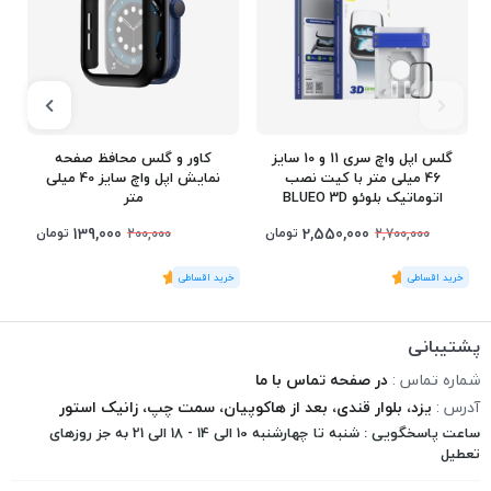
گلس اپل واچ سری 11 و 10 سایز
کاور و گلس محافظ صفحه
46 میلی متر با کیت نصب
نمایش اپل واچ سایز 40 میلی
اتوماتیک بلوئو BLUEO 3D
متر
Curved
139,000
2,550,000
تومان
تومان
200,000
2,700,000
(1
رای
)
5
(1
رای
)
5
1
پشتیبانی
شماره تماس :
در صفحه تماس با ما
آدرس :
یزد، بلوار قندی، بعد از هاکوپیان، سمت چپ، زانیک استور
ساعت پاسخگویی : شنبه تا چهارشنبه 10 الی 14 - 18 الی 21 به جز روزهای
تعطیل