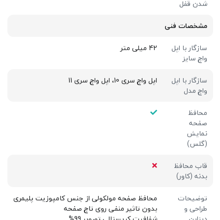
شدن قفل
مشخصات فنی
سازگار با اپل
42 میلی متر
واچ سایز
سازگار با اپل
اپل واچ سری 10، اپل واچ سری 11
واچ مدل
محافظ
صفحه
نمایش
(گلس)
قاب محافظ
بدنه (کاور)
توضیحات
محافظ صفحه مولکولی از جنس کامپوزیت پلیمری
طراحی و
بدون تاثیر منفی روی تاچ صفحه
دیزاین
شفافیت کریستالی تصویر 99%