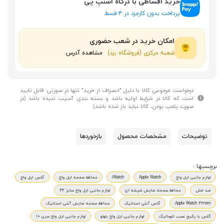
خرید اقساطی با درگاه اسنپ پی
پرداخت بدون کارمزد در ۴ قسط
امکان خرید در شعب حضوری
شعبه مرکزی (فروشگاه یزد)
مشاهده آدرس
درخواست مرجوعی کالا با دلیل "انصراف از خرید" تنها در صورتی قابل تایید
است که کالا در شرایط اولیه باشد و بسته بندی آسیب ندیده باشد (در
صورت پلمپ بودن، کالا نباید باز شده باشد).
توضیحات
مشخصات محصول
بازخوردها
برچسبها :
لوازم جانبی اپل واچ
Apple Watch
iWatch
محافظ صفحه اپل واچ
گلس اپل واچ
ضد خش
محافظ صفحه نمایش شیشه ای
لوازم جانبی اپل واچ سایز 42
Apple Watch 42mm
گلس آنتی استاتیک
محافظ صفحه نمایش آنتی استاتیک
گلس با پکیج نصب اتوماتیک
لوازم جانبی اپل واچ بلوئو
لوازم جانبی اپل واچ سری 10