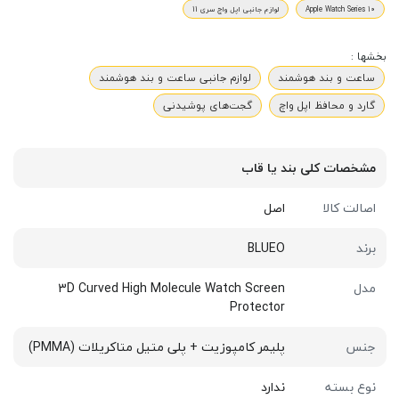
Apple Watch Series 10
لوازم جانبی اپل واچ سری 11
بخشها :
ساعت و بند هوشمند
لوازم جانبی ساعت و بند هوشمند
گارد و محافظ اپل واچ
گجت‌های پوشیدنی
مشخصات کلی بند یا قاب
اصالت کالا
اصل
برند
BLUEO
مدل
3D Curved High Molecule Watch Screen
Protector
جنس
پلیمر کامپوزیت + پلی متیل متاکریلات (PMMA)
نوع بسته
ندارد