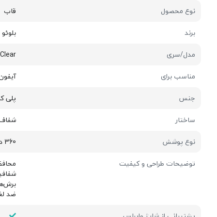
نوع محصول
قاب
برند
بلوئو | UEO
مدل/سری
 Clear
مناسب برای
آیفون 17 پ
جنس
پلی کر
ساختار
شفاف
نوع پوشش
360 درجه
توضیحات طراحی و کیفیت
محافظ دو گا
شفافیت
برش‌ه
ضد لغ
پشتیبانی از شارژ وایرلس