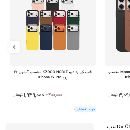
قاب مگ سیف یانگ کیت Morandi Series مناسب
قاب کی زد دوو KZDOO NOBLE مناسب آیفون 17
پرو iPhone 17 Pro
1,949,000
3,09
تومان
تومان
2,400,000
(0
رای
)
0
قاب شفاف طلقی مگ سیف بلوئو Crystal Drop MagSafe مناسب