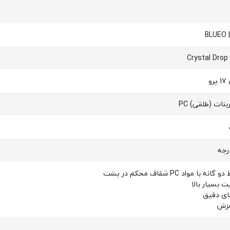
BL
Crystal Drop
رو
بنات (طلقی) PC
نه با مواد PC شفاف محکم در پشت
 بسیار بالا
ای دقیق
زش