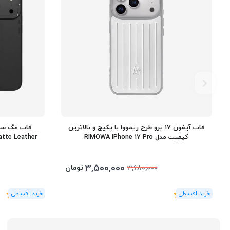
قاب آیفون 17 پرو طرح ریمووا با پکیج و بالاترین
کیفیت مدل RIMOWA iPhone 17 Pro
3,500,000
تومان
3,680,000
(1
رای
)
5
(1
رای
)
5