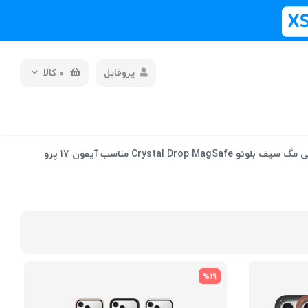
پروفایل
0
کالا
قاب شفاف طلقی مگ سیف بلوئو Crystal Drop MagSafe مناسب آیفون 17 پرو
%19