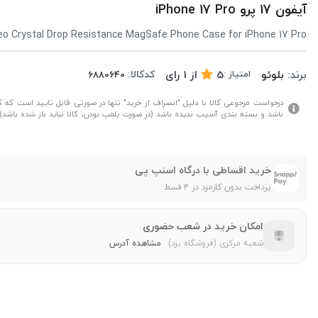
آیفون 17 پرو iPhone 17 Pro
eo Crystal Drop Resistance MagSafe Phone Case for iPhone 17 Pro
برند:
بلوئو
5
از
1
رای
کدکالا:
امتیاز :
درخواست مرجوعی کالا با دلیل "انصراف از خرید" تنها در صورتی قابل تایید است که کال
باشد و بسته بندی آسیب ندیده باشد (در صورت پلمپ بودن، کالا نباید باز شده باشد).
خرید اقساطی با درگاه اسنپ پی
پرداخت بدون کارمزد در ۴ قسط
امکان خرید در شعب حضوری
شعبه مرکزی (فروشگاه یزد)
مشاهده آدرس