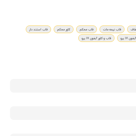
فاف
قاب نیمه مات
قاب محکم
کاور محکم
قاب استند دار
ن 17 پرو
قاب و کاور آیفون 17 پرو