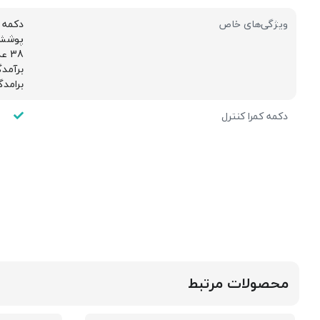
ویژگی‌های خاص
دکمه ه
پوشش AF electroplating ضد اثر انگش
38 عدد آهنربای بسیار قوی N52 با قابلیت شارژ بی سیم وایرلس مگ سیف
برآمد
برامدگ
دکمه کمرا کنترل
محصولات مرتبط