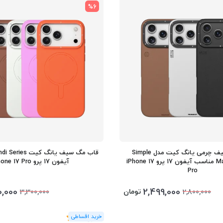
%6
قاب مگ سیف چرمی یانگ کیت مدل Simple
Matte Leather مناسب آیفون 17 پرو iPhone 17
آیفون 17 پرو iPhone 17 Pro
Pro
0,000
2,499,000
تومان
3,300,000
2,800,000
(1
رای
)
5