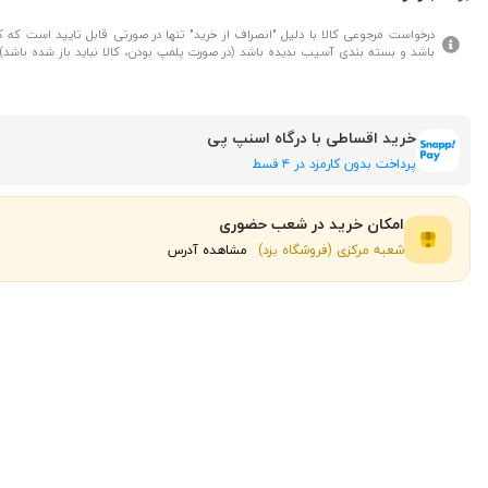
درخواست مرجوعی کالا با دلیل "انصراف از خرید" تنها در صورتی قابل تایید است که کال
باشد و بسته بندی آسیب ندیده باشد (در صورت پلمپ بودن، کالا نباید باز شده باشد).
خرید اقساطی با درگاه اسنپ پی
پرداخت بدون کارمزد در ۴ قسط
امکان خرید در شعب حضوری
شعبه مرکزی (فروشگاه یزد)
مشاهده آدرس