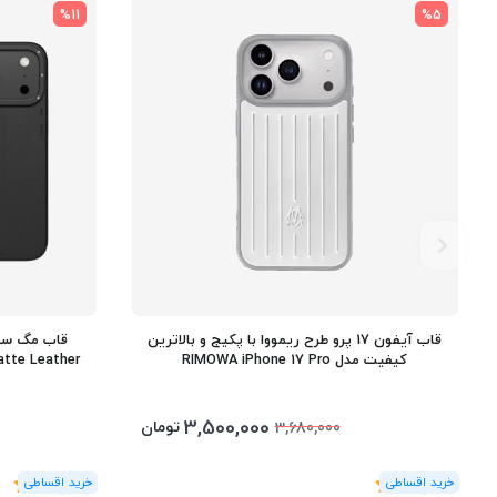
%11
%5
قاب آیفون 17 پرو طرح ریمووا با پکیج و بالاترین
کیفیت مدل RIMOWA iPhone 17 Pro
3,500,000
تومان
3,680,000
(1
رای
)
5
(1
رای
)
5