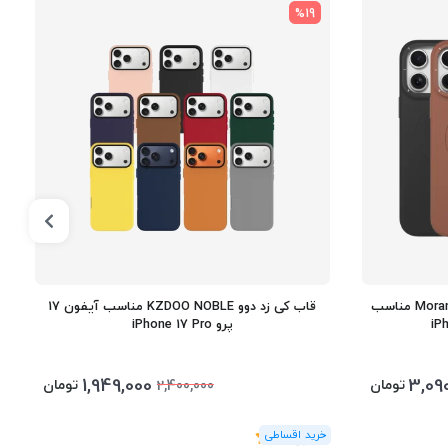
%19
قاب مگ سیف یانگ کیت Morandi Series مناسب
قاب کی زد دوو KZDOO NOBLE مناسب آیفون 17
پرو iPhone 17 Pro
1,949,000
3,09
تومان
تومان
2,400,000
(0
رای
)
0