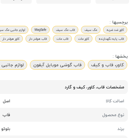
برچسبها :
کاور ضد ضربه
مگ سیف
قاب مگ سیف
MagSafe
لوازم جانبی مگ سی
قاب پایه نگهدارنده
کاور مات
قاب مات
قاب هولدر دار
کاور هولدر دار
بخشها :
کاور، قاب و کیف
قاب گوشی موبایل آیفون
لوازم جانبی 
مشخصات قاب، کاور، کیف و گارد
اصالت کالا
اصل
نوع محصول
قاب
برند
بلوئو | UEO