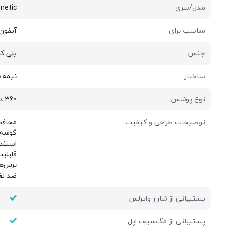
مدل/سری
netic
مناسب برای
آیفون 17 پ
جنس
پلی کربنات
ساختار
نیمه 
نوع پوشش
360 درجه
توضیحات طراحی و کیفیت
محافظ دو
گوشه 
استند 
قابلی
برش‌ه
ضد لغ
پشتیبانی از شارژ وایرلس
پشتیبانی از مگ‌سیف اپل