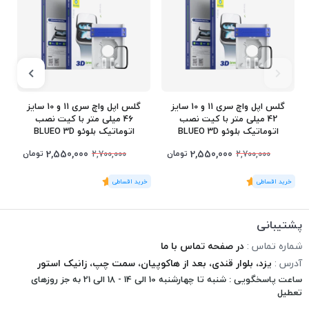
گلس اپل واچ سری 11 و 10 سایز
گلس اپل واچ سری 11 و 10 سایز
42 میلی متر با کیت نصب
46 میلی متر با کیت نصب
اتوماتیک بلوئو BLUEO 3D
اتوماتیک بلوئو BLUEO 3D
Curved
Curved
2,550,000
2,550,000
تومان
تومان
2,700,000
2,700,000
(1
رای
)
5
(1
رای
)
5
1
پشتیبانی
شماره تماس :
در صفحه تماس با ما
آدرس :
یزد، بلوار قندی، بعد از هاکوپیان، سمت چپ، زانیک استور
ساعت پاسخگویی : شنبه تا چهارشنبه 10 الی 14 - 18 الی 21 به جز روزهای
تعطیل