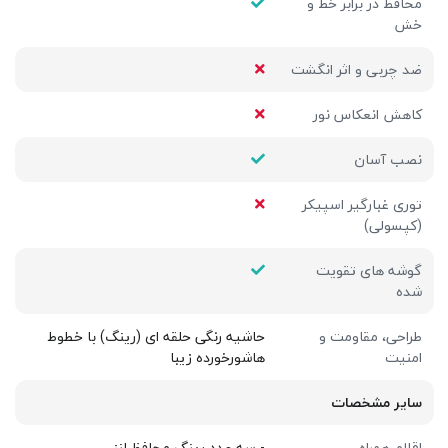
محافظ در برابر خط و
خش
ضد چربی و اثر انگشت
کاهش انعکاس نور
نصب آسان
توری غبارگیر اسپیکر
(کپسولی)
گوشه های تقویت
شده
طراحی، مقاومت و
حاشیه رنگی حلقه ای (رینگ) با خطوط
امنیت
هاشورخورده زیبا
سایر مشخصات
اقلام همراه
- سه عدد رینگ محافظ لنز