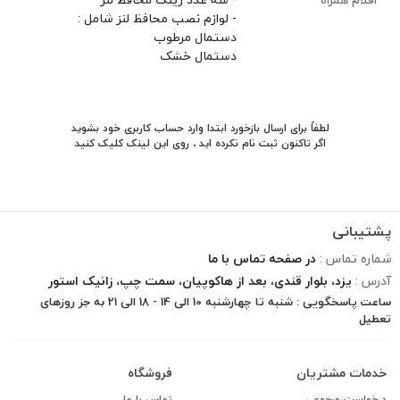
- لوازم نصب محافظ لنز شامل :
دستمال مرطوب
دستمال خشک
لطفاً برای ارسال بازخورد ابتدا وارد حساب کاربری خود بشوید
اگر تاکنون ثبت نام نکرده اید ، روی
این لینک
کلیک کنید
پشتیبانی
شماره تماس :
در صفحه تماس با ما
آدرس :
یزد، بلوار قندی، بعد از هاکوپیان، سمت چپ، زانیک استور
ساعت پاسخگویی : شنبه تا چهارشنبه 10 الی 14 - 18 الی 21 به جز روزهای
تعطیل
خدمات مشتریان
فروشگاه
درخواست مرجوعی
تماس با ما