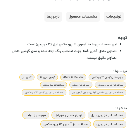
توضیحات
مشخصات محصول
بازخوردها
توجه
این صفحه مربوط به آیفون 12 پرو مکس اپل (3 دوربین) است.
تصاویر داخل گالری فقط جهت انتخاب رنگ ارائه شده و مدل گوشی داخل
تصاویر دقیق نیست.
برچسبها :
لوازم جانبی آیفون 12 پرومکس
iPhone 12 Pro Max
آیفون سری 12
گلس لنز
محافظ لنز دوربین موبایل
محافظ لنز رینگی
محافظ لنز سه عددی
محافظ لنز دوربین عکاسی گوشی موبایل آیفون اپل
محافظ لنز دوربین آیفون 12 پرو مکس
بخشها :
محافظ لنز دوربین اپل
لوازم جانبی موبایل
موبایل و تبلت
محافظ لنز دوربین
محافظ لنز آیفون 12 پرو مکس