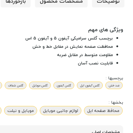
توضیحات
مشخصات محصول
بازخوردها
ویژگی های مهم
برچسب گلس سرامیکی آیفون 5 و آیفون 5 اس
محافظت صفحه نمایش در مقابل خط و خش
مقاومت متوسط در مقابل ضربه
قابلیت نصب آسان
برچسبها :
ضد خش
گلس آیفون اپل
گلس آیفون
گلس موبایل
گلس شفاف
بخشها :
محافظ صفحه اپل
لوازم جانبی موبایل
موبایل و تبلت
مشخصات اصلی