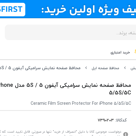
خرید اعتباری
محافظ صفحه نمایش سرامیکی آیفون 5 / 5S مدل Ceramic iPhone 5/5S/5C
یش
محافظ صفحه اپل
محافظ صفحه نمایش سر
5/5S/5C
Ceramic Film Screen Protector For iPhone 5/5S/5C
کدکالا:
درخواست مرجوعی کالا با دلیل "انصراف از خرید" تنها در صورتی قابل تایید است که کال