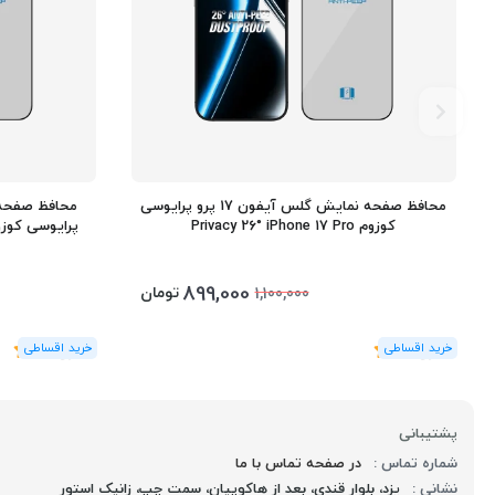
محافظ صفحه نمایش گلس آیفون 17 پرو پرایوسی
کوزوم Privacy 26° iPhone 17 Pro
پرایوسی کوزوم 26° iPhone 17 Pro Max
899,000
تومان
1,100,000
(1
رای
)
5
(1
رای
)
5
پشتیبانی
شماره تماس :
در صفحه تماس با ما
نشانی :
یزد، بلوار قندی، بعد از هاکوپیان، سمت چپ، زانیک استور