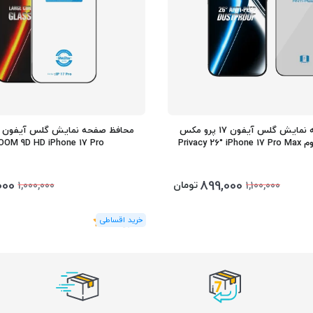
محافظ صفحه نمایش گلس آیفون 17 پرو مکس
Privacy 
OM 9D HD iPhone 17 Pro
000
899,000
تومان
1,000,000
1,100,000
(1
رای
)
5