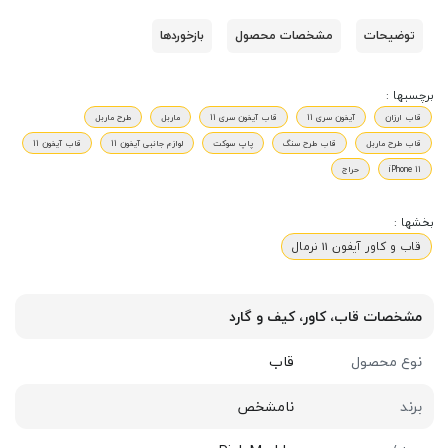
توضیحات
مشخصات محصول
بازخوردها
برچسبها :
قاب ارزان
آیفون سری 11
قاب آیفون سری 11
ماربل
طرح ماربل
قاب طرح ماربل
قاب طرح سنگ
پاپ سوکت
لوازم جانبی آیفون 11
قاب آیفون 11
iPhone 11
حراج
بخشها :
قاب و کاور آیفون 11 نرمال
مشخصات قاب، کاور، کیف و گارد
نوع محصول
قاب
برند
نامشخص