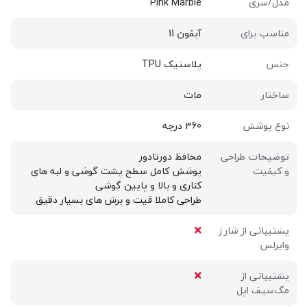
مدل/سری
Pink Marble
مناسب برای
آیفون 11
جنس
پلاستیک TPU
ساختار
مات
نوع پوشش
360 درجه
توضیحات طراحی
محافظ دورتادور
و کیفیت
پوشش کامل سطح پشت گوشی و لبه های
کناری و بالا و پایین گوشی
طراحی کاملا فیت و برش های بسیار دقیق
پشتیبانی از شارژ
وایرلس
پشتیبانی از
مگ‌سیف اپل