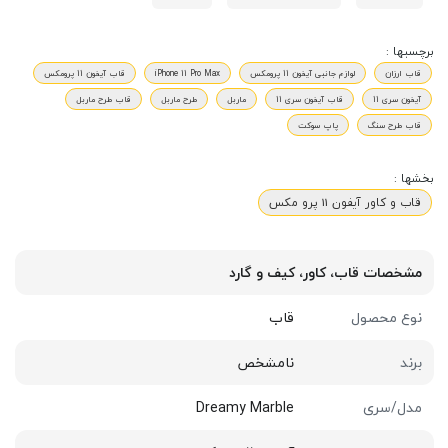
برچسبها :
قاب ارزان
لوازم جانبی آیفون 11 پرومکس
iPhone 11 Pro Max
قاب آیفون 11 پرومکس
آیفون سری 11
قاب آیفون سری 11
ماربل
طرح ماربل
قاب طرح ماربل
قاب طرح سنگ
پاپ سوکت
بخشها :
قاب و کاور آیفون 11 پرو مکس
مشخصات قاب، کاور، کیف و گارد
نوع محصول
قاب
برند
نامشخص
مدل/سری
Dreamy Marble