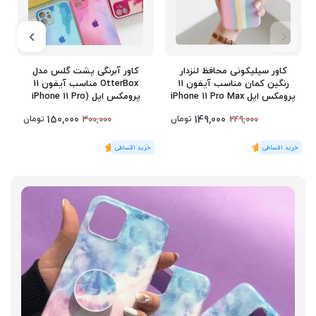
کاور سیلیکونی محافظ لنزدار
کاور آبرنگی پشت گلس مدل
ک
رنگین کمان مناسب آیفون 11
OtterBox مناسب آیفون 11
پرومکس اپل iPhone 11 Pro Max
پرومکس اپل (iPhone 11 Pro
Max)
150,000
149,000
تومان
تومان
300,000
249,000
(1
رای
)
5
(1
رای
)
5
1