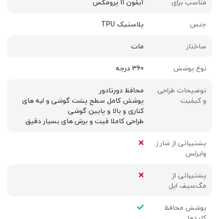
مناسب برای
آیفون 11 پرومکس
جنس
پلاستیک TPU
ساختار
مات
نوع پوشش
360 درجه
توضیحات طراحی
محافظ دورتادور
و کیفیت
پوشش کامل سطح پشت گوشی و لبه های
کناری و بالا و پایین گوشی
طراحی کاملا فیت و برش های بسیار دقیق
پشتیبانی از شارژ
وایرلس
پشتیبانی از
مگ‌سیف اپل
پوشش محافظ
کلیدها