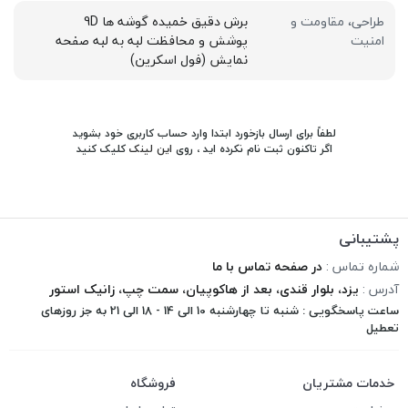
طراحی، مقاومت و
برش دقیق خمیده گوشه ها 9D
امنیت
پوشش و محافظت لبه به لبه صفحه
نمایش (فول اسکرین)
لطفاً برای ارسال بازخورد ابتدا وارد حساب کاربری خود بشوید
اگر تاکنون ثبت نام نکرده اید ، روی
این لینک
کلیک کنید
پشتیبانی
شماره تماس :
در صفحه تماس با ما
آدرس :
یزد، بلوار قندی، بعد از هاکوپیان، سمت چپ، زانیک استور
ساعت پاسخگویی : شنبه تا چهارشنبه 10 الی 14 - 18 الی 21 به جز روزهای
تعطیل
خدمات مشتریان
فروشگاه