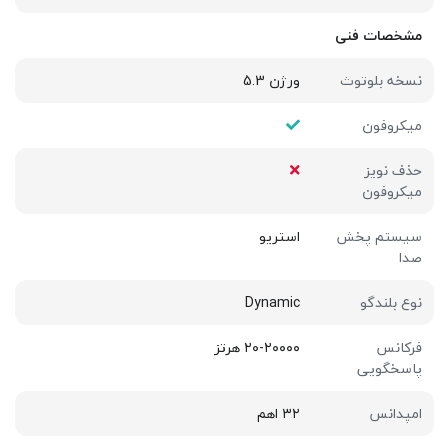
مشخصات فنی
نسخه بلوتوث
ورژن 5.3
میکروفون
حذف نویز
میکروفون
سیستم پخش
استریو
صدا
نوع بلندگو
Dynamic
فرکانس
۲۰-۲۰۰۰۰ هرتز
پاسخگویی
امپدانس
۳۲ اهم