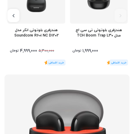
هندزفری بلوتوثی تی سی اچ
هندزفری بلوتوثی انکر مدل
مدل TCH Boom Trap L30
Soundcore R60i NC D1202
4,999,000
1,999,000
تومان
تومان
5,300,000
(1
رای
)
5
(1
رای
)
5
3