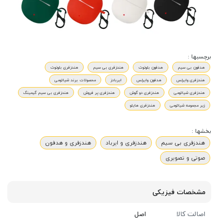
برچسبها :
هدفون بی سیم
هدفون بلوتوث
هندزفری بی سیم
هندزفری بلوتوث
هندزفری وایرلس
هدفون وایرلس
ایربادز
محصولات برند شیائومی
هندزفری شیائومی
هندزفری دو گوش
هندزفری پر فروش
هندزفری بی سیم گیمینگ
زیر مجموعه شیائومی
هندزفری هایلو
بخشها :
هندزفری بی سیم
هندزفری و ایرباد
هندزفری و هدفون
صوتی و تصویری
مشخصات فیزیکی
اصالت کالا
اصل