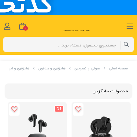
0
صفحه اصلی
صوتی و تصویری
هندزفری و هدفون
هندزفری و ایرباد
محصولات جایگزین
%6