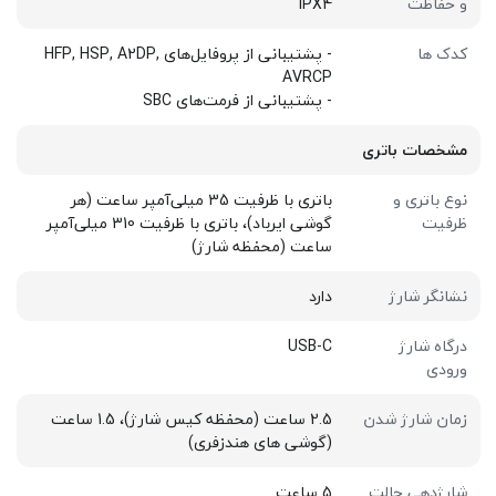
و حفاظت
IPX4
کدک ها
- پشتیبانی از پروفایل‌های HFP, HSP, A2DP,
AVRCP
- پشتیبانی از فرمت‌های SBC
مشخصات باتری
نوع باتری و
باتری با ظرفیت 35 میلی‌آمپر ساعت (هر
ظرفیت
گوشی ایرباد)، باتری با ظرفیت 310 میلی‌آمپر
ساعت (محفظه شارژ)
نشانگر شارژ
دارد
درگاه شارژ
USB-C
ورودی
زمان شارژ شدن
2.5 ساعت (محفظه کیس شارژ)، 1.5 ساعت
(گوشی های هندزفری)
شارژدهی حالت
5 ساعت