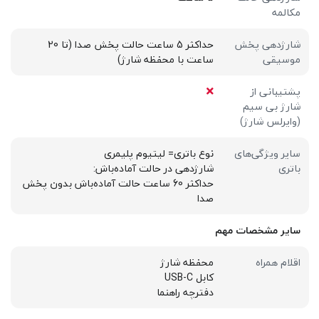
مکالمه
شارژدهی پخش
حداکثر 5 ساعت حالت پخش صدا (تا 20
موسیقی
ساعت با محفظه شارژ)
پشتیبانی از
شارژ بی سیم
(وایرلس شارژ)
سایر ویژگی‌های
نوع باتری= لیتیوم پلیمری
باتری
شارژدهی در حالت آماده‌باش:
حداکثر 60 ساعت حالت آماده‌باش بدون پخش
صدا
سایر مشخصات مهم
اقلام همراه
محفظه شارژ
کابل USB-C
دفترچه راهنما