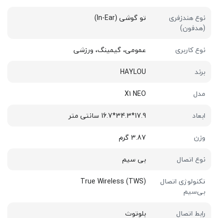
نوع هندزفری
تو گوشی (In-Ear)
(هدفون)
نوع کاربری
عمومی، گیمینگ، ورزشی
برند
HAYLOU
مدل
X1 NEO
ابعاد
17.9*34.3*16.7 سانتی متر
وزن
3.87 گرم
نوع اتصال
بی سیم
تکنولوژی اتصال
True Wireless (TWS)
بی‌سیم
رابط اتصال
بلوتوث