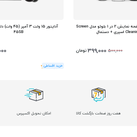
تمیز کننده صفحه نمایش 2 در 1 بلوئو مدل Screen
Cl اسپری + دستمال
45SB
000
399,000
تومان
500,000
(1
رای
)
5
هفت روز ضمانت بازگشت کالا
امکان تحویل اکسپرس