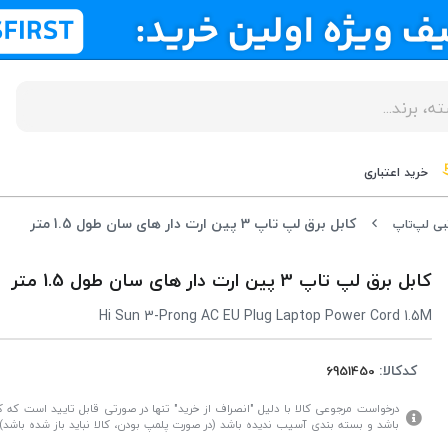
خرید اعتباری
کابل برق لپ تاپ 3 پین ارت دار های سان طول 1.5 متر
نبی لپ‌تاپ
کابل برق لپ تاپ 3 پین ارت دار های سان طول 1.5 متر
Hi Sun 3-Prong AC EU Plug Laptop Power Cord 1.5M
کدکالا:
درخواست مرجوعی کالا با دلیل "انصراف از خرید" تنها در صورتی قابل تایید است که کال
باشد و بسته بندی آسیب ندیده باشد (در صورت پلمپ بودن، کالا نباید باز شده باشد).