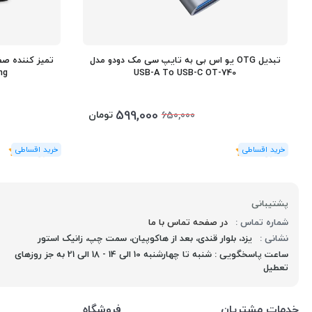
تبدیل OTG یو اس بی به تایپ سی مک دودو مدل
USB-A To USB-C OT-740
eaning
599,000
تومان
650,000
(1
رای
)
5
(1
رای
)
5
پشتیبانی
شماره تماس :
در صفحه تماس با ما
نشانی :
یزد، بلوار قندی، بعد از هاکوپیان، سمت چپ، زانیک استور
ساعت پاسخگویی : شنبه تا چهارشنبه 10 الی 14 - 18 الی 21 به جز روزهای
تعطیل
خدمات مشتریان
فروشگاه