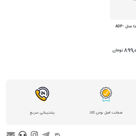
آداپتور 15 ولت 3 آمپر (45 وات) دلتا مدل ADP-
899,
تومان
ضمانت اصل بودن کالا
پشتیبانی سریع