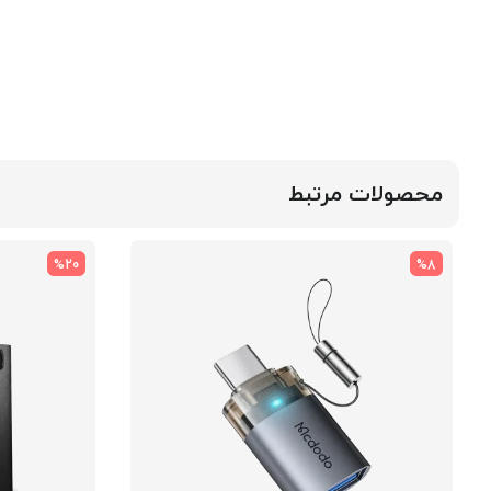
محصولات مرتبط
%20
%8