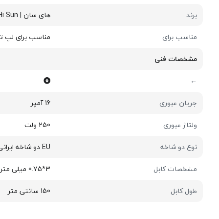
برند
های سان | Hi Sun
مناسب برای
مناسب برای لپ تا
مشخصات فنی
←
جریان عبوری
16 آمپر
ولتاژ عبوری
250 ولت
نوع دو شاخه
EU دو شاخه ایرانی
مشخصات کابل
3*0.75 میلی متر
طول کابل
150 سانتی متر