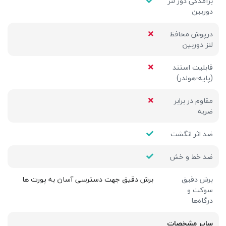
برآمدگی دور لنز
دوربین
درپوش محافظ
لنز دوربین
قابلیت استند
(پایه-هولدر)
مقاوم در برابر
ضربه
ضد اثر انگشت
ضد خط و خش
برش دقیق
برش دقیق جهت دسترسی آسان به پورت ها
سوکت و
درگاه‌ها
سایر مشخصات