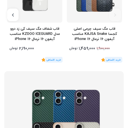
قاب مگ سیف چرمی اصلی
قاب شفاف مگ سیف کی‌ زد دوو
کجسا KAJSA Snake مناسب
مدل KZDOO ICEGUARD مناسب
آیفون 16 نرمال iPhone 16
آیفون 16 نرمال iPhone 16
2,190,000
1,459,000
تومان
تومان
1,900,000
(2
رای
)
5
(2
رای
)
5
2