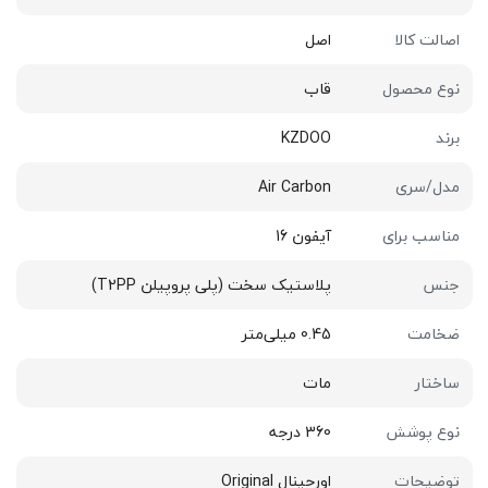
اصالت کالا
اصل
نوع محصول
قاب
برند
KZDOO
مدل/سری
Air Carbon
مناسب برای
آیفون 16
جنس
پلاستیک سخت (پلی پروپیلن T2PP)
ضخامت
0.45 میلی‌متر
ساختار
مات
نوع پوشش
360 درجه
توضیحات
اورجینال Original