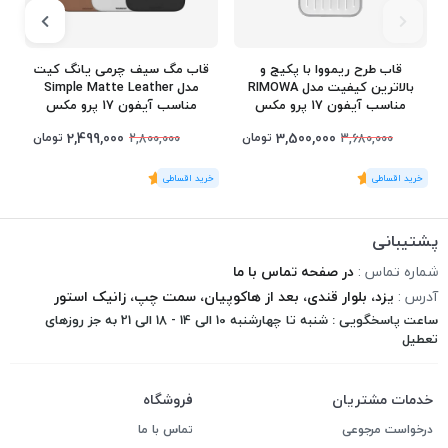
قاب طرح ریمووا با پکیج و
قاب مگ سیف چرمی یانگ کیت
بالاترین کیفیت مدل RIMOWA
مدل Simple Matte Leather
مناسب آیفون 17 پرو مکس
مناسب آیفون 17 پرو مکس
iPhone 17 Pro Max
iPhone 17 Pro Max
2,499,000
3,500,000
تومان
تومان
2,800,000
3,680,000
(1
رای
)
5
(1
رای
)
5
1
پشتیبانی
شماره تماس :
در صفحه تماس با ما
آدرس :
یزد، بلوار قندی، بعد از هاکوپیان، سمت چپ، زانیک استور
ساعت پاسخگویی : شنبه تا چهارشنبه 10 الی 14 - 18 الی 21 به جز روزهای
تعطیل
خدمات مشتریان
فروشگاه
درخواست مرجوعی
تماس با ما