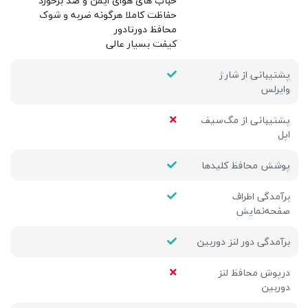
حباب های هوای ایمن و ضد برخورد
حفاظت کاملا هرگونه ضربه و شوک
محافظ دورتادور
كيفت بسيار عالی
پشتیبانی از شارژ
وایرلس
پشتیبانی از مگ‌سیف
اپل
پوشش محافظ کلیدها
برآمدگی اطراف
صفحه‌نمایش
برآمدگی دور لنز دوربین
درپوش محافظ لنز
دوربین