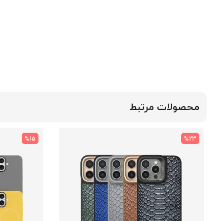
محصولات مرتبط
%15
%23