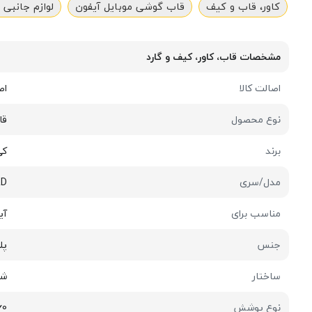
کاور، قاب و کیف
قاب گوشی موبایل آیفون
لوازم جانبی 
مشخصات قاب، کاور، کیف و گارد
اصالت کالا
اص
نوع محصول
قا
برند
کی 
مدل/سری
RD
مناسب برای
آیف
جنس
پل
ساختار
شف
نوع پوشش
360 