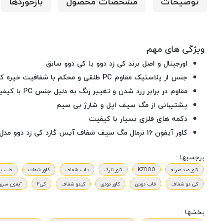
توضیحات
مشخصات محصول
بازخوردها
ویژگی های مهم
اورجینال و اصل برند کی زد دوو یا کی دوو سابق
جنس از پلاستیک مقاوم PC طلقی و محکم با شفافیت خیره کننده
مقاوم در برابر زرد شدن و تغییر رنگ به دلیل جنس PC با کیفیت
پشتیبانی از مگ سیف اپل و شارژ بی سیم
دکمه های فلزی بسیار با کیفیت
کاور آیفون 16 نرمال مگ سیف شفاف آیس گارد کی‌ زد دوو مدل KZDOO ICEGUARD iPhone 16
برچسبها :
کاور ضد ضربه
KZDOO
کاور نازک
قاب شفاف
کاور شفاف
قاب پ
کی دو شفاف
قاب دودی
کاور دودی
کیدو شفاف
کی2
آیفون سری 6
بخشها :