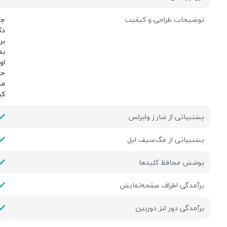
توضیحات طراحی و کیفیت
جن
دک
بر
بد
اورج
حب
مح
كي
پشتیبانی از شارژ وایرلس
پشتیبانی از مگ‌سیف اپل
پوشش محافظ کلیدها
برآمدگی اطراف صفحه‌نمایش
برآمدگی دور لنز دوربین