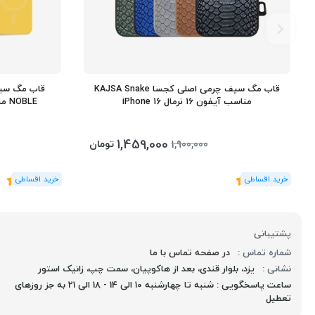
قاب مگ سیف چرمی اصلی کجسا KAJSA Snake
مناسب آیفون 16 نرمال iPhone 16
NOBLE مناسب آیفون 16 نرمال iPhone 16
1,459,000
تومان
1,900,000
(2
رای
)
5
(2
رای
)
5
پشتیبانی
شماره تماس :
در صفحه تماس با ما
نشانی :
یزد، بلوار قندی، بعد از هاکوپیان، سمت چپ، زانیک استور
ساعت پاسخگویی : شنبه تا چهارشنبه 10 الی 14 - 18 الی 21 به جز روزهای
تعطیل