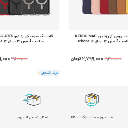
قاب مگ سیف چرمی کی زد دوو KZDOO MAG
قاب مگ سیف کی ز
مناسب آیفون 16 نرمال iPhone 16
9,000
2,799,000
تومان
3,600,000
3,300,000
(1
رای
)
5
هفت روز ضمانت بازگشت کالا
امکان تحویل اکسپرس