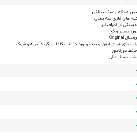
س محکم و سفت طلقی
مه های فلزی سه بعدی
جستگی در اطراف لنز
ون تغییر رنگ
ینال Original
اب های هوای ایمن و ضد برخورد حفاظت کاملا هرگونه ضربه و شوک
افظ دورتادور
فت بسيار عالی