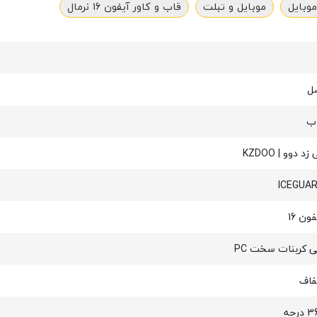
موبایل
موبایل و تبلت
قاب و کاور آیفون 16 نرمال
ل
ب
زد دوو | KZDOO
ICEGUA
ون 16
ی کربنات سخت PC
اف
درجه