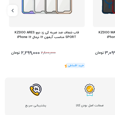
د دوو KZDOO MAG ARES
قاب شفاف ضد ضربه کی زد دوو KZDOO ARES
SPORT مناسب آیفون 16 نرمال iPhone 16
2,299,000
3,09
تومان
تومان
2,800,000
(3
رای
)
5
ضمانت اصل بودن کالا
پشتیبانی سریع