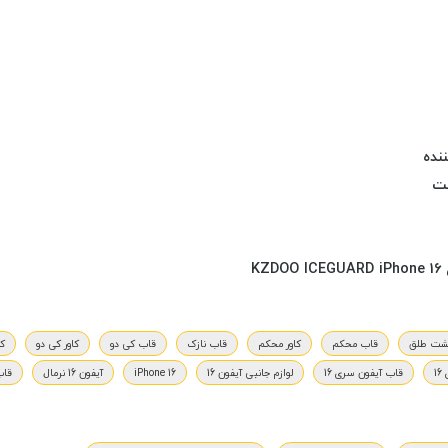
شت طلق
قاب محکم
کاور محکم
قاب نازک
قاب کی دو
کاور کی دو
کی
1
قاب آیفون سری 16
لوازم جانبی آیفون 16
iPhone 16
آیفون 16 نرمال
قاب