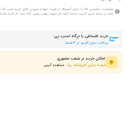
درخواست مرجوعی کالا با دلیل "انصراف از خرید" تنها در صورتی قابل تایید است که کال
باشد و بسته بندی آسیب ندیده باشد (در صورت پلمپ بودن، کالا نباید باز شده باشد).
خرید اقساطی با درگاه اسنپ پی
پرداخت بدون کارمزد در ۴ قسط
امکان خرید در شعب حضوری
شعبه مرکزی (فروشگاه یزد)
مشاهده آدرس