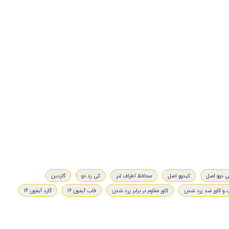
 دوو اصل
کیدوو اصل
محافظ اطراف لنز
کی زد دو
گاردین
 و کاور ضد زرد شدن
کاور مقاوم در برابر زرد شدن
قاب آیفون 16
گارد آیفون 16