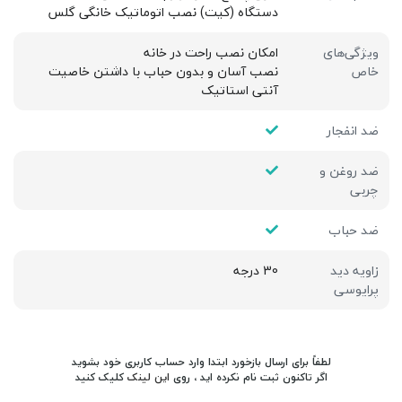
دستگاه (کیت) نصب اتوماتیک خانگی گلس
ویژگی‌های
امکان نصب راحت در خانه
خاص
نصب آسان و بدون حباب با داشتن خاصیت
آنتی استاتیک
ضد انفجار
ضد روغن و
چربی
ضد حباب
زاویه دید
30 درجه
پرایوسی
لطفاً برای ارسال بازخورد ابتدا وارد حساب کاربری خود بشوید
اگر تاکنون ثبت نام نکرده اید ، روی
این لینک
کلیک کنید