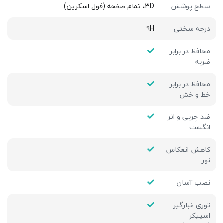
سطح پوشش
3D، تمام صفحه (فول اسکرین)
درجه سختی
9H
محافظ در برابر
ضربه
محافظ در برابر
خط و خش
ضد چربی و اثر
انگشت
کاهش انعکاس
نور
نصب آسان
توری غبارگیر
اسپیکر