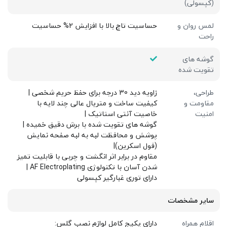
(کپسولی)
لمس روان و
حساسیت تاچ بالا با افزایش 2% حساسیت
راحت
گوشه های
تقویت شده
طراحی،
زاویه دید 30 درجه برای حفظ حریم شخصی |
مقاومت و
کیفیت ساخت و متریال عالی چند لایه با
امنیت
خاصیت آنتی استاتیک |
گوشه های تقویت شده با برش دقیق خمیده |
پوشش و محافظت لبه به لبه صفحه نمایش
(فول اسکرین)|
مقاوم در برابر اثر انگشت و چربی با قابلیت تمیز
شدن آسان با تکنولوژی AF Electroplating |
دارای توری غبارگیر کپسولی
سایر مشخصات
اقلام همراه
دارای پکیج کامل لوازم نصب گلس: