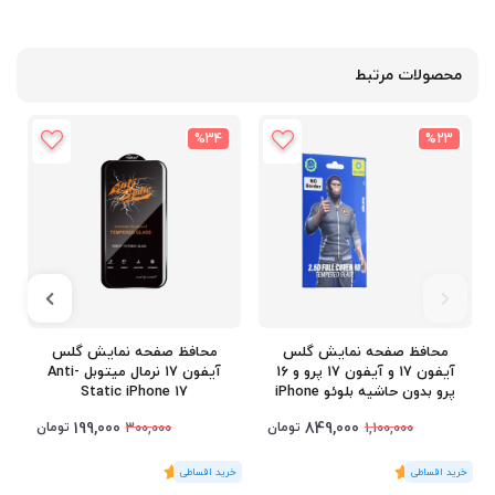
محصولات مرتبط
%34
%23
محافظ صفحه نمایش گلس
محافظ صفحه نمایش گلس
آیفون 17 و آیفون 17 پرو و 16
آیفون 17 نرمال میتوبل Anti-
پرو بدون حاشیه بلوئو iPhone
Static iPhone 17
17/17 Pro/16 Pro
199,000
849,000
تومان
تومان
300,000
1,100,000
(1
رای
)
5
(1
رای
)
5
1