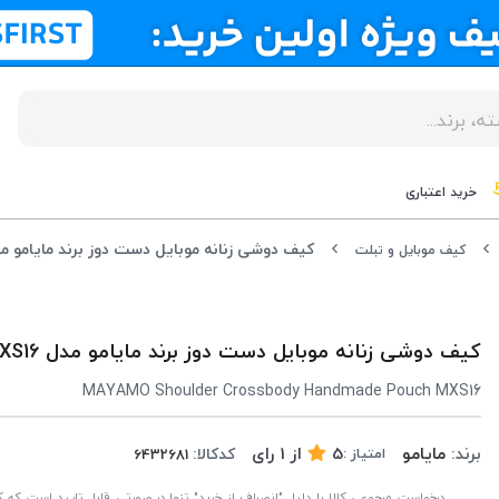
خرید اعتباری
کیف دوشی زنانه موبایل دست دوز برند مایامو مدل 16
کیف موبایل و تبلت
کیف دوشی زنانه موبایل دست دوز برند مایامو مدل MXS16
MAYAMO Shoulder Crossbody Handmade Pouch MXS16
برند:
مایامو
5
از
1
رای
کدکالا:
امتیاز :
درخواست مرجوعی کالا با دلیل "انصراف از خرید" تنها در صورتی قابل تایید است که کال