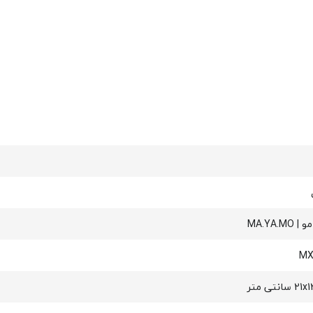
 MA.YA.MO
MX
سانتی متر