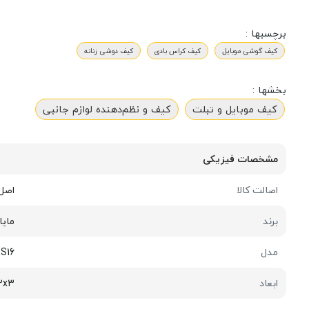
برچسبها :
کیف گوشی موبایل
کیف کراس بادی
کیف دوشی زنانه
بخشها :
کیف موبایل و تبلت
کیف و نظم‌دهنده لوازم جانبی
مشخصات فیزیکی
اصالت کالا
اصل
برند
مایامو |
مدل
S16
ابعاد
21x12x3 