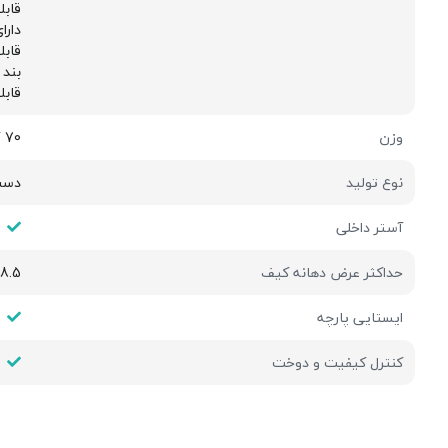
قابل
دارا
قابل
بند 
قاب
وزن
70 گرم
نوع تولید
دست
آستر داخلی
حداکثر عرض دهانه کیف
8.5 سانتی متر
ایستایی پارچه
کنترل کیفیت و دوخت