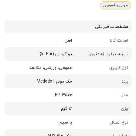
صوتی و تصویری
مشخصات فیزیکی
اصالت کالا
اصل
نوع هندزفری (هدفون)
تو گوشی (In-Ear)
نوع کاربری
عمومی، ورزشی، مکالمه
برند
مک دودو | Mcdodo
مدل
HP-3500
وزن
16 گرم
نوع اتصال
با سیم
رابط اتصال
جک 3.5 AUX