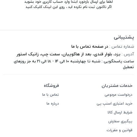
لطفاً برای ارسال بازخورد ابتدا وارد حساب کاربری خود بشوید
اگر تاکنون ثبت نام نکرده اید ، روی
این لینک
کلیک کنید
پشتیبانی
شماره تماس :
در صفحه تماس با ما
آدرس :
یزد، بلوار قندی، بعد از هاکوپیان، سمت چپ، زانیک استور
ساعت پاسخگویی : شنبه تا چهارشنبه 10 الی 14 - 18 الی 21 به جز روزهای
تعطیل
خدمات مشتریان
فروشگاه
درخواست مرجوعی
تماس با ما
خرید اعتباری اسنپ پی
درباره ما
شرایط ارسال کالا
پیگیری سفارش
قوانین و مقررات