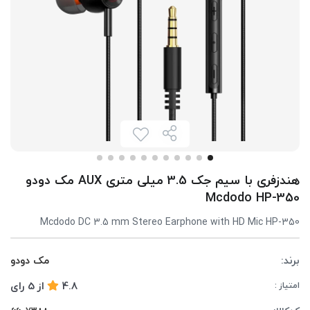
هندزفری با سیم جک 3.5 میلی متری AUX مک دودو
Mcdodo HP-350
Mcdodo DC 3.5 mm Stereo Earphone with HD Mic HP-350
برند:
مک دودو
4.8
از
5
رای
امتیاز :