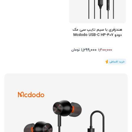
هندزفری با سیم تایپ سی مک
دودو Mcdodo USB-C HP-407
1,299,000
تومان
1,400,000
(1
رای
)
5