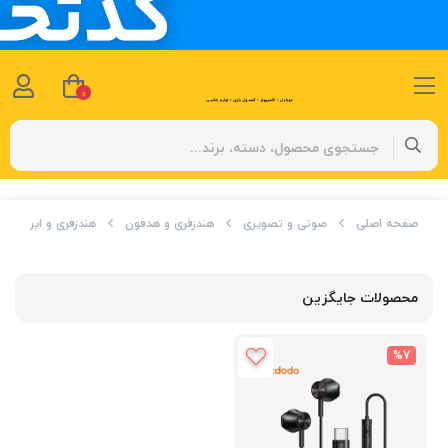
0
صفحه اصلی
صوتی و تصویری
هندزفری و هدفون
هندزفری و ایرباد
محصولات جایگزین
%7