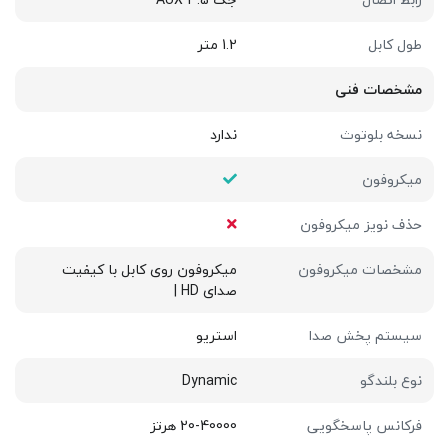
طول کابل
1.2 متر
مشخصات فنی
نسخه بلوتوث
ندارد
میکروفون
حذف نویز میکروفون
مشخصات میکروفون
میکروفون روی کابل با کیفیت
صدای HD |
سیستم پخش صدا
استریو
نوع بلندگو
Dynamic
فرکانس پاسخگویی
20-40000 هرتز