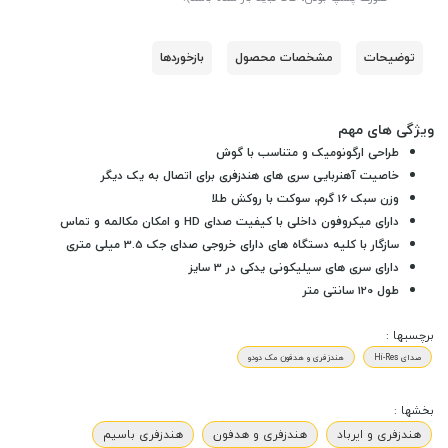
توضیحات
مشخصات محصول
بازخوردها
ویژگی های مهم
طراحی ارگونومیک و متناسب با گوش
خاصیت آهنربایی سری های هندزفری برای اتصال به یک دیگر
وزن سبک 16 گرم، سوکت با روکش طلا
دارای میکروفون داخلی با کیفیت صدای HD و امکان مکالمه و تماس
سازگار با کلیه دستگاه های دارای خروجی صدای جک 3.5 میلی متری
دارای سری های سیلیکونی یدکی در 3 سایز
طول 120 سانتی متر
برچسبها :
صدای Hi-Res
هندزفری و هدفون مک دودو
بخشها :
هندزفری و ایرباد
هندزفری و هدفون
هندزفری باسیم