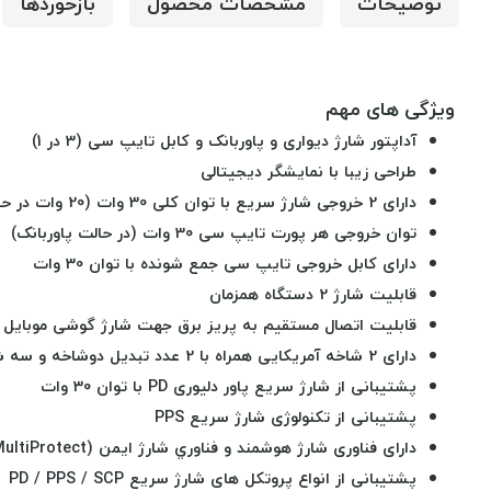
توضیحات
مشخصات محصول
بازخوردها
ویژگی های مهم
آداپتور شارژ دیواری و پاوربانک و کابل تایپ سی (3 در 1)
طراحی زیبا با نمایشگر دیجیتالی
دارای 2 خروجی شارژ سریع با توان کلی 30 وات (20 وات در حالت آداپتور شارژ)
توان خروجی هر پورت تایپ سی 30 وات (در حالت پاوربانک)
دارای کابل خروجی تایپ سی جمع شونده با توان 30 وات
قابلیت شارژ 2 دستگاه همزمان
قابلیت اتصال مستقیم به پریز برق جهت شارژ گوشی موبایل و
دارای 2 شاخه آمریکایی همراه با 2 عدد تبدیل دوشاخه و سه شاخه مناسب انواع پریز برق
پشتیبانی از شارژ سریع پاور دلیوری PD با توان 30 وات
پشتیبانی از تکنولوژی شارژ سریع PPS
دارای فناوری شارژ هوشمند و
فناوري شارژ ایمن (MultiProtect)
پشتیبانی از انواع پروتکل های شارژ سریع
PD / PPS / SCP