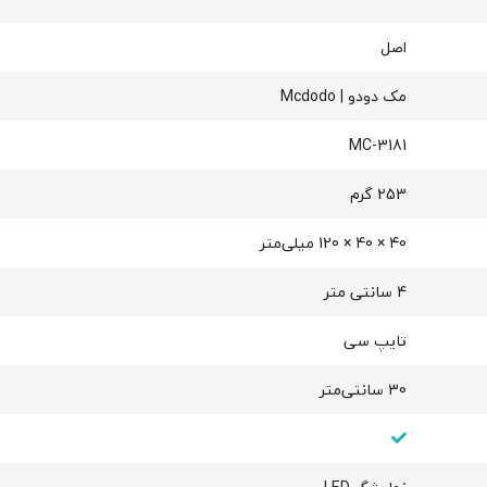
اصل
مک دودو | Mcdodo
MC-3181
253 گرم
40 × 40 × 120 میلی‌متر
4 سانتی متر
تایپ سی
30 سانتی‌متر