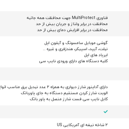
فناوری MultiProtect جهت محافظت همه جانبه
محافظت در برابر ولتاژ و جریان بیش از حد
محافظت در برابر افزایش دمای بیش از حد
گوشی موبایل سامسونگ و آیفون اپل
تبلت، آیپد، اسپیکر، هندزفری و غیره ...
ایرپاد های اپل
کلیه دستگاه های دارای ورودی تایپ سی
دارای آداپتور شارژ دیواری به همراه 2 عدد تبدیل برق مناسب انواع پریز
الویت شارژ کردن مستقیم دستگاه به جای پاوربانک
کابل تایپ سی فست شارژ متصل به پاور بانک
2 شاخه تیغه ای آمریکایی US