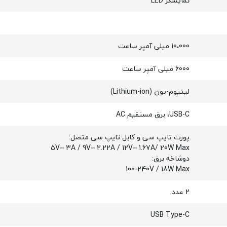
نمایشگر LED
10،000 میلی آمپر ساعت
6000 میلی آمپر ساعت
لیتیوم-یون (Lithium-ion)
USB-C، برق مستقیم AC
پورت تایپ سی و کابل تایپ سی متصل:
5V⎓ 3A / 9V⎓ 2.22A / 12V⎓ 1.67A/ 20W Max
دوشاخه برق:
100-240V / 18W Max
2 عدد
USB Type-C