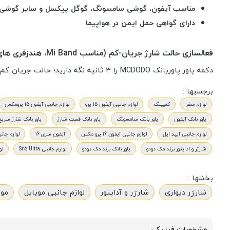
مناسب آیفون، گوشی سامسونگ، گوگل پیکسل و سایر گوشی 
دارای گواهی حمل ایمن در هواپیما
فعالسازی حالت شارژ جریان-کم (مناسب Mi Band، هندزفری های بلوتوث، ساعت های هوشمند و ...):
دکمه پاور پاوربانک MCDODO را 3 ثانیه نگه دارید؛ حالت جریان کم فعال می‌شود و جریان خروجی به کمتر از 100 میلی‌آمپر کاهش می‌یابد.
برچسبها :
لوازم سفر
کمپینگ
لوازم جانبی آیفون 15 پرو
لوازم جانبی آیفون 15 پرومکس
پاور بانک آیفون
پاور بانک سامسونگ
پاور بانک فست شارژ
پاور بانک شارژ سریع
لوازم جانبی آیپد اپل
لوازم جانبی آیفون 16 پرو مکس
آیفون سری 16
لوازم جانبی 
شارژر و آداپتور برند مک دودو
پاور بانک برند مک دودو
لوازم جانبی S25 Ultra
لو
بخشها :
شارژر دیواری
شارژر و آداپتور
لوازم جانبی موبایل
موب
مشخصات فیزیکی