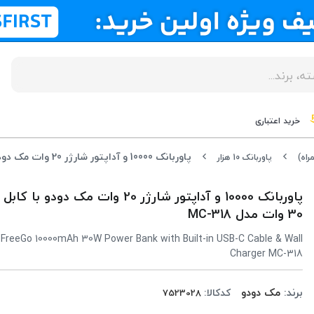
خرید اعتباری
پاوربانک 10000 و آداپتور شارژر 20 وات مک دودو با کابل تایپ سی 30 وات مدل MC-318
راه)
پاوربانک 10 هزار
پاوربانک 10000 و آداپتور شارژر 20 وات مک دو
30 وات مدل MC-318
reeGo 10000mAh 30W Power Bank with Built-in USB-C Cable & Wall
Charger MC-318
برند:
مک دودو
کدکالا: