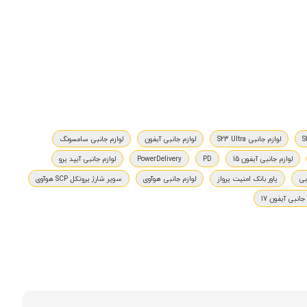
لوازم جانبی S23 Ultra
لوازم جانبی آیفون
لوازم جانبی سامسونگ
لوازم جانبی آیفون 15
PD
PowerDelivery
لوازم جانبی آیپد پرو
یی
پاور بانک امنیت پرواز
لوازم جانبی هوآوی
سوپر شارژ پروتکل SCP هوآوی
جانبی آیفون 17