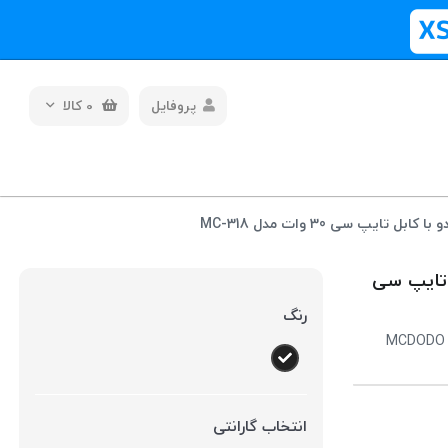
پروفایل
0
کالا
دو با کابل تایپ سی
رنگ
MCDODO F
انتخاب گارانتی