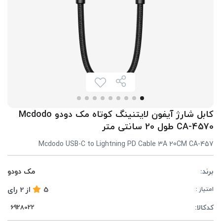
کابل شارژ آیفون لایتنینگ کوتاه مک دودو Mcdodo
CA-4570 طول 20 سانتی متر
Mcdodo USB-C to Lightning PD Cable 3A 20CM CA-457
برند:
مک دودو
5
از
2
رای
امتیاز :
کدکالا: