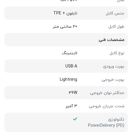
جنس کابل
نایلون + TPE
طول کابل
20 سانتی متر
مشخصات فنی
نوع کابل
لایتنینگ
پورت ورودی
USB-A
پورت خروجی
Lightning
حداکثر توان خروجی
36W
شدت جریان خروجی
3 آمپر
تکنولوژی
PowerDelivery (PD)