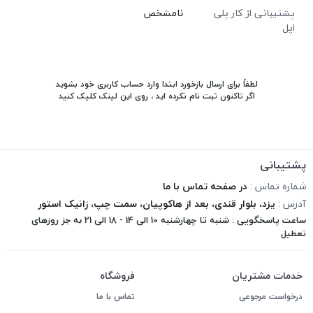
پشتیبانی از کار پلی
نامشخص
اپل
لطفاً برای ارسال بازخورد ابتدا وارد حساب کاربری خود بشوید
اگر تاکنون ثبت نام نکرده اید ، روی
این لینک
کلیک کنید
پشتیبانی
شماره تماس :
در صفحه تماس با ما
آدرس :
یزد، بلوار قندی، بعد از هاکوپیان، سمت چپ، زانیک استور
ساعت پاسخگویی : شنبه تا چهارشنبه 10 الی 14 - 18 الی 21 به جز روزهای
تعطیل
خدمات مشتریان
فروشگاه
درخواست مرجوعی
تماس با ما