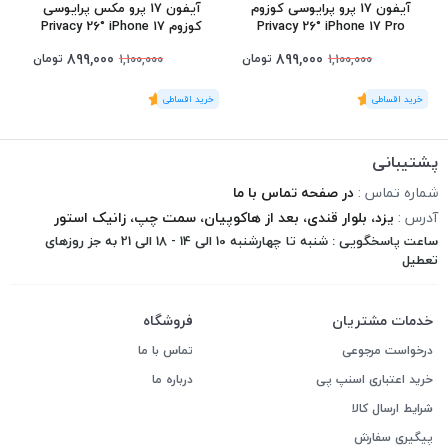
آیفون 17 پرو پرایوسی کوزوم
آیفون 17 پرو مکس پرایوسی
Privacy 26° iPhone 17 Pro
کوزوم Privacy 26° iPhone 17
Pro Max
899,000
899,000
تومان
تومان
1,100,000
1,100,000
(1
رای
)
5
(1
رای
)
5
1
پشتیبانی
شماره تماس :
در صفحه تماس با ما
آدرس :
یزد، بلوار قندی، بعد از هاکوپیان، سمت چپ، زانیک استور
ساعت پاسخگویی : شنبه تا چهارشنبه 10 الی 14 - 18 الی 21 به جز روزهای
تعطیل
خدمات مشتریان
فروشگاه
درخواست مرجوعی
تماس با ما
خرید اعتباری اسنپ پی
درباره ما
شرایط ارسال کالا
پیگیری سفارش