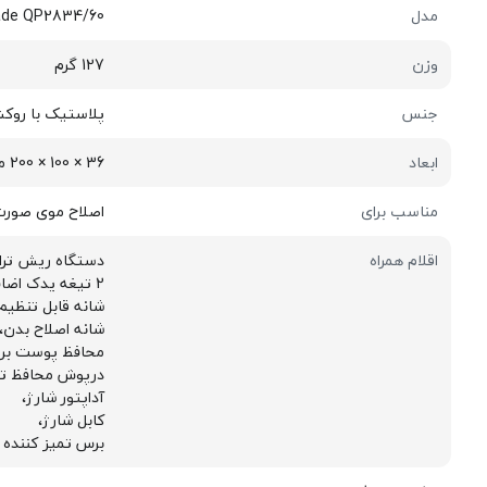
مدل
ade QP2834/60
وزن
127 گرم
جنس
پلاستیک با روک
ابعاد
36 × 100 × 200 میلی‌متر
مناسب برای
اصلاح موی صورت
اقلام همراه
دستگاه ریش ترا
2 تیغه یدک اضافه،
شانه قابل تنظیم،
شانه اصلاح بدن،
محافظ پوست برا
درپوش محافظ تی
آداپتور شارژ،
کابل شارژ،
برس تمیز کننده