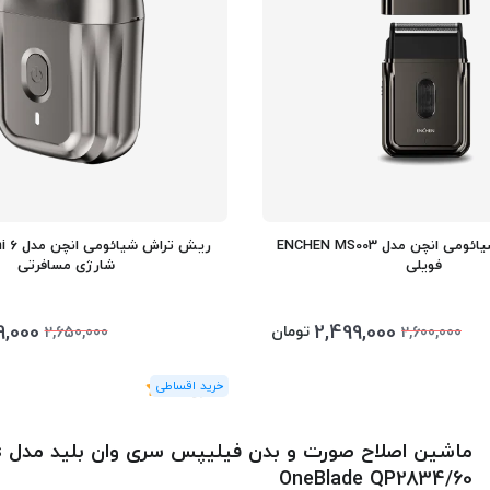
ریش تراش شیائومی انچن مدل ENCHEN MS003
ریش تراش
فویلی
شارژی مسافرتی
9,000
2,499,000
تومان
2,650,000
2,600,000
(1
رای
)
5
ما
OneBlade QP2834/60