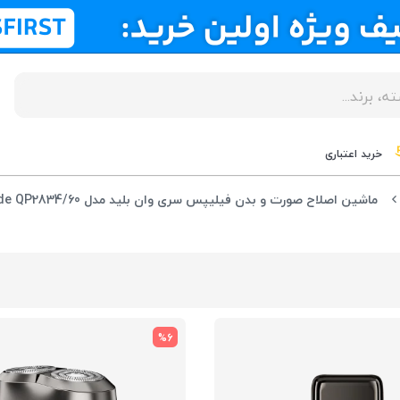
خرید اعتباری
ماشین اصلاح صورت و بدن فیلیپس سری وان بلید مدل Philips OneBlade QP2834/60
%6