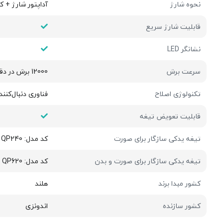
نحوه شارژ
آداپتور شارژ + کا
قابلیت شارژ سریع
نشانگر LED
سرعت برش
12000 برش در دقیقه
تکنولوژی اصلاح
فناوری دنبال‌کننده خطوط صورت (ur-following technology
قابلیت تعویض تیغه
تیغه یدکی سازگار برای صورت
کد مدل: QP210 / QP220 / QP230 / QP240
تیغه یدکی سازگار برای صورت و بدن
کد مدل: QP410 / QP420 / QP610 / QP620
کشور مبدا برند
هلند
کشور سازنده
اندونزی