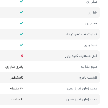
صفر زن
خط زن
حجم زن
قابلیت شستشو تیغه
کلید پاور
قفل مسافرت کلید پاور
منبع تغذیه
باتری شارژی
ظرفیت باتری
نامشخص
مدت زمان شارژ دهی
60 دقیقه
مدت زمان شارژ شدن
4 ساعت