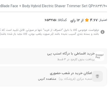
neBlade Face + Body Hybrid Electric Shaver Trimmer Set QP2834/60
4.67
از
12
رای
کدکالا:
امتیاز :
درخواست مرجوعی کالا با دلیل "انصراف از خرید" تنها در صورتی قابل تایید است که کال
باشد و بسته بندی آسیب ندیده باشد (در صورت پلمپ بودن، کالا نباید باز شده باشد).
خرید اقساطی با درگاه اسنپ پی
پرداخت بدون کارمزد در ۴ قسط
امکان خرید در شعب حضوری
شعبه مرکزی (فروشگاه یزد)
مشاهده آدرس