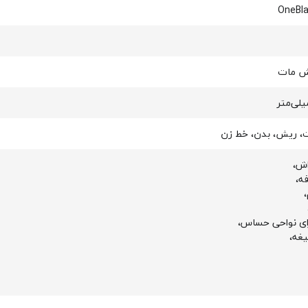
OneBl
ش مات
، ریش، بدن، خط زن
ش،
ی نواحی حساس،
غه،