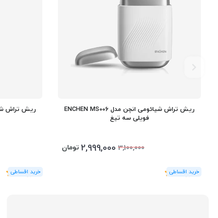
ریش تراش شیائومی انچن مدل ENCHEN MS006
فویلی سه تیغ
2,999,000
تومان
3,100,000
(1
رای
)
5
(1
رای
)
5