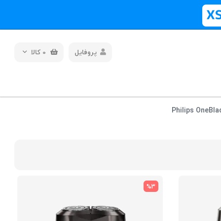
پروفایل
0
کالا
%3