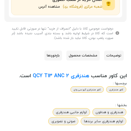
شعبه مرکزی (فروشگاه یزد)
مشاهده آدرس
درخواست مرجوعی کالا با دلیل "انصراف از خرید" تنها در صورتی قابل تایید
است که کالا در شرایط اولیه باشد و بسته بندی آسیب ندیده باشد (در
صورت پلمپ بودن، کالا نباید باز شده باشد).
توضیحات
مشخصات محصول
بازخوردها
این کاور مناسب
هندزفری QCY T13 ANC 2
است.
برچسبها :
کاور هندزفری
کاور هندزفری کیو سی وای
بخشها :
هندزفری و هدفون
لوازم جانبی هندزفری
لوازم هندزفری سایر برندها
صوتی و تصویری