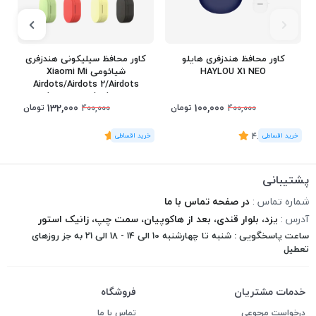
کاور محافظ هندزفری هایلو
کاور محافظ سیلیکونی هندزفری
HAYLOU X1 NEO
شیائومی Xiaomi Mi
Airdots/Airdots 2/Airdots
S/Airdots 2S/Earbuds Basic 2
132,000
100,000
تومان
تومان
400,000
400,000
(9
رای
)
4.78
(1
رای
)
5
3
پشتیبانی
شماره تماس :
در صفحه تماس با ما
آدرس :
یزد، بلوار قندی، بعد از هاکوپیان، سمت چپ، زانیک استور
ساعت پاسخگویی : شنبه تا چهارشنبه 10 الی 14 - 18 الی 21 به جز روزهای
تعطیل
خدمات مشتریان
فروشگاه
درخواست مرجوعی
تماس با ما