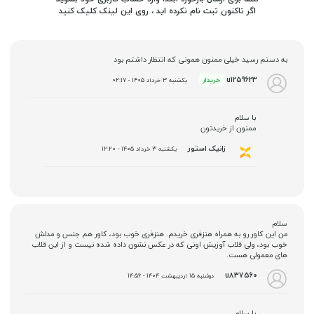
اگر تاکنون ثبت نام نکرده اید ، روی
این لینک
کلیک کنید
به دستم رسید خیلی ممنون همونی که انتظار داشتم بود
u1259623
خریدار
یکشنبه 3 خرداد 1405 - 02:17
با سلام
ممنون از خریدتون
زانیک استور
یکشنبه 3 خرداد 1405 - 12:20
سلام
من این کاور رو به همراه هنزفری خریدم. هنزفری خوب بود، کاور هم جنس و مدلش
خوب بود، ولی قلاب آوزیش اونی که در عکس نشون داده شده نیست و از این قلاب
های معمولی هست.
u837560
دوشنبه 15 اردیبهشت 1404 - 14:56
با سلام