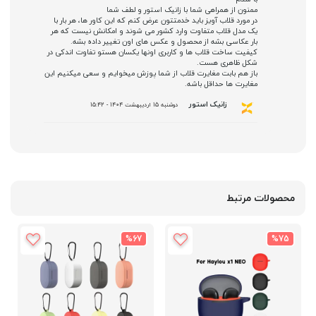
ممنون از همراهی شما با زانیک استور و لطف شما
در مورد قلاب آویز باید خدمتتون عرض کنم که این کاور ها، هر بار با
یک مدل قلاب متفاوت وارد کشور می شوند و امکانش نیست که هر
بار عکاسی بشه از محصول و عکس های اون تغییر داده بشه.
کیفیت ساخت قلاب ها و کاربری اونها یکسان هستو تفاوت اندکی در
شکل ظاهری هست.
باز هم بابت مغایرت قلاب از شما پوزش میخوایم و سعی میکنیم این
مغایرت ها حداقل باشه.
زانیک استور
دوشنبه 15 اردیبهشت 1404 - 15:42
محصولات مرتبط
%67
%75