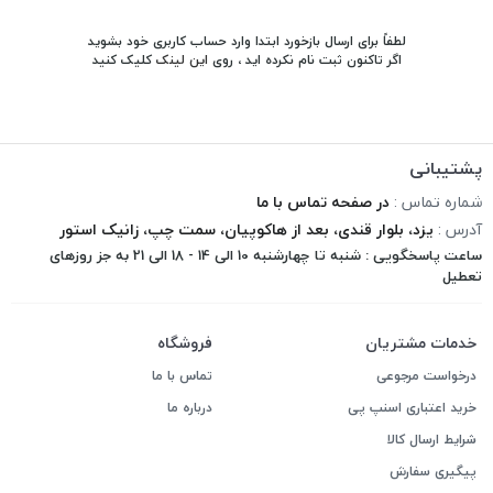
لطفاً برای ارسال بازخورد ابتدا وارد حساب کاربری خود بشوید
اگر تاکنون ثبت نام نکرده اید ، روی
این لینک
کلیک کنید
پشتیبانی
شماره تماس :
در صفحه تماس با ما
آدرس :
یزد، بلوار قندی، بعد از هاکوپیان، سمت چپ، زانیک استور
ساعت پاسخگویی : شنبه تا چهارشنبه 10 الی 14 - 18 الی 21 به جز روزهای
تعطیل
خدمات مشتریان
فروشگاه
درخواست مرجوعی
تماس با ما
خرید اعتباری اسنپ پی
درباره ما
شرایط ارسال کالا
پیگیری سفارش