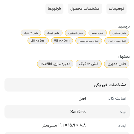
توضیحات
مشخصات محصول
بازخوردها
برچسبها :
فلش ماشین
فلش خودرو
فلش تلویزیون
فلش کوچک
فلش 16 گیگ
فلش مموری فلزی
فلش مموری استیل
USB 3.2 Gen 1
USB 3.1 Gen 1
بخشها :
فلش مموری
فلش 16 گیگ
ذخیره‌سازی اطلاعات
مشخصات فیزیکی
اصالت کالا
اصل
برند
SanDisk
ابعاد
8.8 × 15.9 × 19.1 میلی‌متر