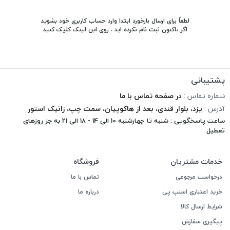
لطفاً برای ارسال بازخورد ابتدا وارد حساب کاربری خود بشوید
اگر تاکنون ثبت نام نکرده اید ، روی
این لینک
کلیک کنید
پشتیبانی
شماره تماس :
در صفحه تماس با ما
آدرس :
یزد، بلوار قندی، بعد از هاکوپیان، سمت چپ، زانیک استور
ساعت پاسخگویی : شنبه تا چهارشنبه 10 الی 14 - 18 الی 21 به جز روزهای
تعطیل
خدمات مشتریان
فروشگاه
درخواست مرجوعی
تماس با ما
خرید اعتباری اسنپ پی
درباره ما
شرایط ارسال کالا
پیگیری سفارش