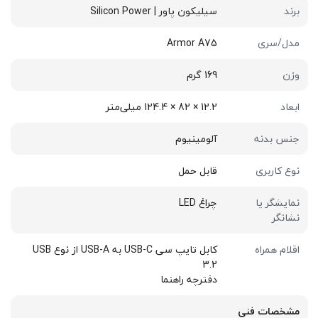
برند
سیلیکون پاور | Silicon Power
مدل/سری
Armor A75
وزن
169 گرم
ابعاد
12.2 × 82 × 124.4 میلی‌متر
جنس بدنه
آلومینیوم
نوع کاربری
قابل حمل
نمایشگر یا
چراغ LED
نشانگر
اقلام همراه
کابل تایپ سی USB-C به USB-A از نوع USB
3.2
دفترچه راهنما
مشخصات فنی