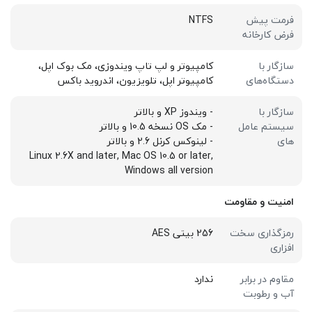
فرمت پیش
NTFS
فرض کارخانه
سازگار با
کامپیوتر و لپ تاپ ویندوزی، مک بوک اپل،
دستگاه‌های
کامپیوتر اپل، تلویزیون، اندروید باکس
سازگار با
- ویندوز XP و بالاتر
سیستم عامل
- مک OS نسخه 10.5 و بالاتر
های
- لینوکس کرنل 2.6 و بالاتر
Linux 2.6X and later, Mac OS 10.5 or later,
Windows all version
امنیت و مقاومت
رمزگذاری سخت
256 بیتی AES
افزاری
مقاوم در برابر
ندارد
آب و رطوبت