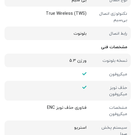
تکنولوژی اتصال
True Wireless (TWS)
بی‌سیم
رابط اتصال
بلوتوث
مشخصات فنی
نسخه بلوتوث
ورژن 5.3
میکروفون
حذف نویز
میکروفون
مشخصات
فناوری حذف نویز ENC
میکروفون
سیستم پخش
استریو
صدا