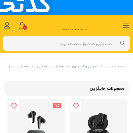
0
صفحه اصلی
صوتی و تصویری
هندزفری و هدفون
هندزفری و ایرباد
محصولات جایگزین
%6