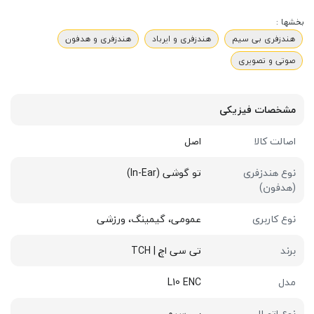
بخشها :
هندزفری بی سیم
هندزفری و ایرباد
هندزفری و هدفون
صوتی و تصویری
مشخصات فیزیکی
اصالت کالا
اصل
نوع هندزفری
تو گوشی (In-Ear)
(هدفون)
نوع کاربری
عمومی، گیمینگ، ورزشی
برند
تی سی اچ | TCH
مدل
L10 ENC
نوع اتصال
بی سیم