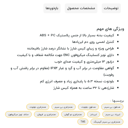
توضیحات
مشخصات محصول
بازخوردها
ویژگی های مهم
کیفیت بدنه بسیار بالا از جنس پلاستیک ABS + PC
کنترل لمسی روی دم ایرپادها
طراحی ویژه و زیبای کیس شارژ با نشانگر درصد شارژ باقیمانده
دارای نویز کنسلینگ میکروفون ENC جهت مکالمه شفاف و با کیفیت
درایور 13 میلی‌متری و
کیفیت صدای خوب
گواهی مقاومت در برابر آب و گرد و غبار IPX4 (مقاوم در برابر پاشش آب و
رطوبت)
بلوتوث نسخه 5.3 با پایداری زیاد و مصرف انرژی کم
شارژدهی تا 32 ساعت به همراه کیس شارژ
برچسبها :
هدفون بی سیم
هدفون بلوتوث
هندزفری بی سیم
هندزفری بلوتوث
ایرپاد بی سیم
ایربادز
هندزفری دو گوش
هندزفری پر فروش
حذف نویز میکروفون
هندزفری بی سیم گیمینگ
TWS