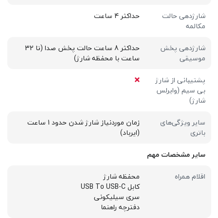
شارژدهی حالت
حداکثر 4 ساعت
مکالمه
شارژدهی پخش
حداکثر 8 ساعت حالت پخش صدا (تا 32
موسیقی
ساعت با محفظه شارژ)
پشتیبانی از شارژ
بی سیم (وایرلس
شارژ)
سایر ویژگی‌های
زمان موردنیاز شارژ شدن حدود 1 ساعت
باتری
(ایرباد)
سایر مشخصات مهم
اقلام همراه
محفظه شارژ
کابل USB To USB-C
سری سیلیکونی
دفترچه راهنما