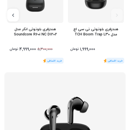
هندزفری بلوتوثی تی سی اچ
هندزفری بلوتوثی انکر مدل
مدل TCH Boom Trap L30
Soundcore R60i NC D1202
4,999,000
1,999,000
تومان
تومان
5,300,000
(1
رای
)
5
(1
رای
)
5
3