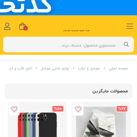
0
صفحه اصلی
موبایل و تبلت
لوازم جانبی موبایل
کاور، قاب و کیف
محصولات جایگزین
%50
%67