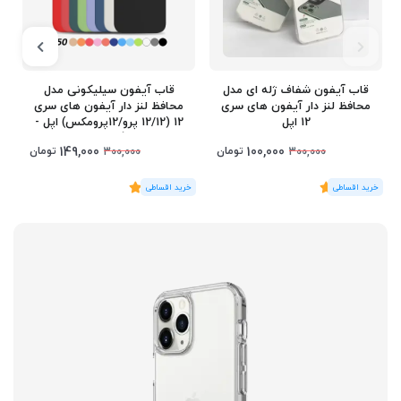
قاب آیفون شفاف ژله ای مدل
قاب آیفون سیلیکونی مدل
محافظ لنز دار آیفون های سری
محافظ لنز دار آیفون های سری
12 اپل
12 (12/12 پرو/12پرومکس) اپل -
رنگ بندی
149,000
100,000
تومان
تومان
300,000
300,000
(1
رای
)
5
(3
رای
)
5
1