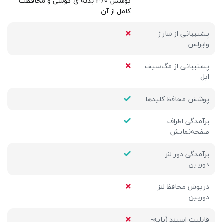
پوشش 360 بدنه ی گوشی و محافظت
کامل از آن
پشتیبانی از شارژ
وایرلس
پشتیبانی از مگ‌سیف
اپل
پوشش محافظ کلیدها
برآمدگی اطراف
صفحه‌نمایش
برآمدگی دور لنز
دوربین
درپوش محافظ لنز
دوربین
قابلیت استند (پایه-