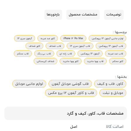
توضیحات
مشخصات محصول
بازخوردها
برچسبها :
لوازم جانبی آیفون 12 پرومکس
iPhone 12 Pro Max
کاور ضد ضربه
آیفون سری 12
قاب آیفون 12 پرومکس
قاب آیفون سری 12
قاب شفاف
کاور شفاف
قاب ضد ضربه
آیفون 12 پرومکس
قاب ژله ای
قاب بی رنگ
قاب محکم
کاور محکم
قاب ویوا مادرید
کاور ویوا مادرید
شفاف کریستالی
بخشها :
کاور، قاب و کیف
قاب گوشی موبایل آیفون
لوازم جانبی موبایل
موبایل و تبلت
قاب و کاور آیفون 12 پرو مکس
مشخصات قاب، کاور، کیف و گارد
اصالت کالا
اصل