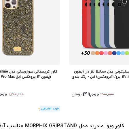
لیکونی مدل محافظ لنز دار آیفون
آیفون 12 پرومکس اپل iPhone 12 Pro Max
000
149,000
تومان
1,200,000
300,000
(1
رای
)
5