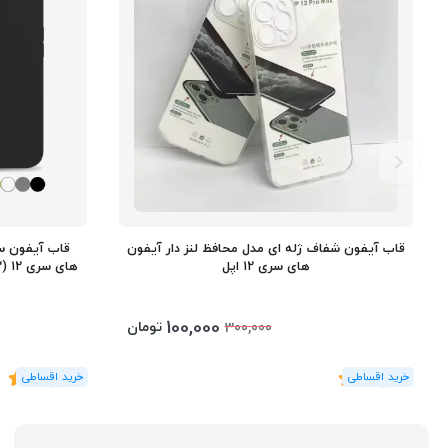
قاب آیفون شفاف ژله ای مدل محافظ لنز دار آیفون
قاب آیفون سی
های سری 12 اپل
های سری 12 (12/12 پرو/12پرومکس) اپل - رنگ بندی
100,000
تومان
300,000
(1
رای
)
5
(3
رای
)
5