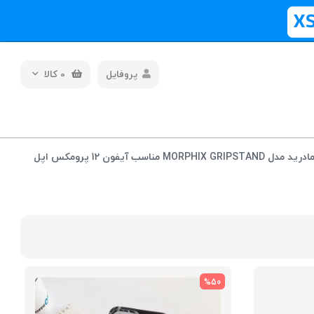
پروفایل
0
کالا
کاور ویوا مادرید مدل MORPHIX GRIPSTAND مناسب آیفون 12 پرومکس اپل
%50