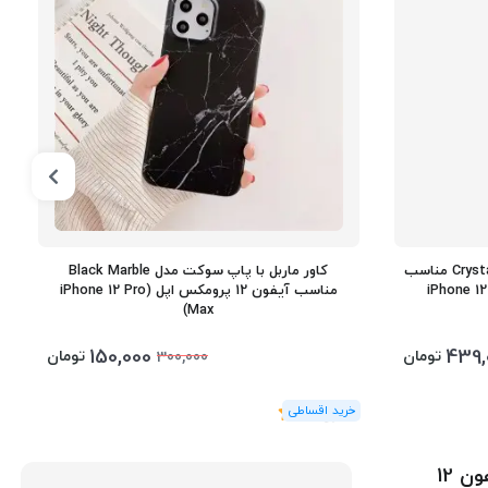
کاور کریستالی سواروسکی مدل Crystalline مناسب
کاور ماربل با پاپ سوکت مدل Black Marble
مناسب آیفون 12 پرومکس اپل (iPhone 12 Pro
Max)
150,000
439,
تومان
تومان
300,000
(1
رای
)
5
کاور ویوا مادرید مدل MORPHIX GRIPSTAND مناسب آیفون 12