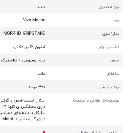
نوع محصول
قاب
برند
Viva Madrid
مدل/سری
MORPHIX GRIPSTAND
مناسب برای
آیفون 12 پرومکس
جنس
چرم مصنوعی + پلاستیک TPU
ساختار
مات
نوع پوشش
360 درجه
توضیحات طراحی و کیفیت
امکان استند شدن و گرفتن
دارای دستگیره ی تنها 1.44 میلی متری و تاشو بدون افزایش حجم قاب و سادگی در کارکرد
سازگار با پایه های مغناطی
دارای گیره تاشو Morphix
پشتیبانی از شارژ وایرلس