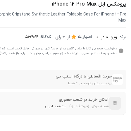
پرومکس اپل iPhone 12 Pro Max
rphix Gripstand Synthetic Leather Foldable Case For iPhone 12 Pro
Max
برند:
ویوا مادرید
5
از
3
رای
کدکالا:
امتیاز :
درخواست مرجوعی کالا با دلیل "انصراف از خرید" تنها در صورتی قابل تایید است که کال
باشد و بسته بندی آسیب ندیده باشد (در صورت پلمپ بودن، کالا نباید باز شده باشد).
خرید اقساطی با درگاه اسنپ پی
پرداخت بدون کارمزد در ۴ قسط
امکان خرید در شعب حضوری
شعبه مرکزی (فروشگاه یزد)
مشاهده آدرس