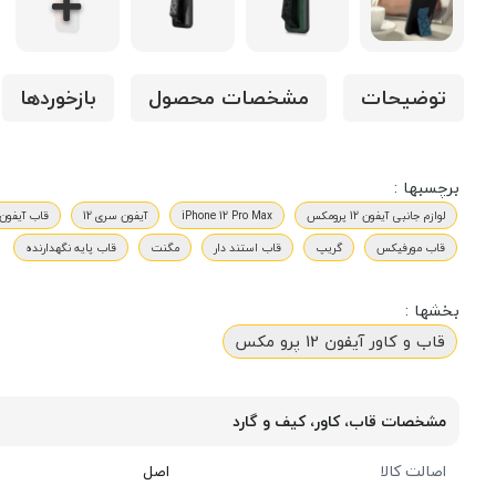
توضیحات
مشخصات محصول
بازخوردها
برچسبها :
لوازم جانبی آیفون 12 پرومکس
iPhone 12 Pro Max
آیفون سری 12
قاب آیفون 12 پرومک
قاب مورفیکس
گریپ
قاب استند دار
مگنت
قاب پایه نگهدارنده
بخشها :
قاب و کاور آیفون 12 پرو مکس
مشخصات قاب، کاور، کیف و گارد
اصالت کالا
اصل