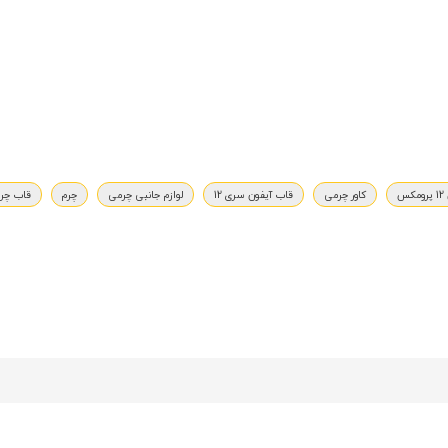
س
کاور چرمی
قاب آیفون سری 12
لوازم جانبی چرمی
چرم
قاب چر