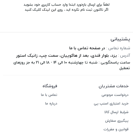
لطفاً برای ارسال بازخورد ابتدا وارد حساب کاربری خود بشوید
اگر تاکنون ثبت نام نکرده اید ، روی
این لینک
کلیک کنید
پشتیبانی
شماره تماس :
در صفحه تماس با ما
آدرس :
یزد، بلوار قندی، بعد از هاکوپیان، سمت چپ، زانیک استور
ساعت پاسخگویی : شنبه تا چهارشنبه 10 الی 14 - 18 الی 21 به جز روزهای
تعطیل
خدمات مشتریان
فروشگاه
درخواست مرجوعی
تماس با ما
خرید اعتباری اسنپ پی
درباره ما
شرایط ارسال کالا
پیگیری سفارش
قوانین و مقررات