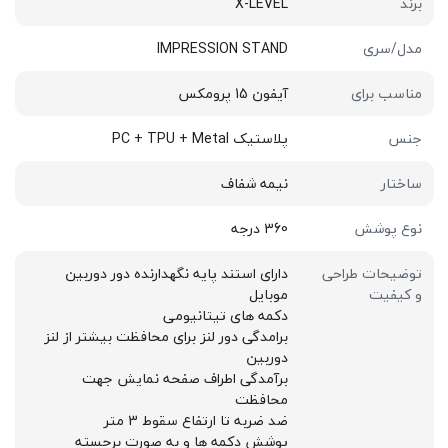
برند
X-LEVEL
مدل/سری
IMPRESSION STAND
مناسب برای
آیفون 15 پرومکس
جنس
پلاستیک PC + TPU + Metal
ساختار
نیمه شفاف
نوع پوشش
360 درجه
توضیحات طراحی
دارای استند پایه نگهدارنده دور دوربین
و کیفیت
موبایل
دکمه های تیتانیومی
برامدگی دور لنز برای محافظت بیشتر از لنز
دوربین
برآمدگی اطراف صفحه نمایش جهت
محافظت
ضد ضربه تا ارتفاع سقوط 3 متر
پوشش دکمه ها و به صورت برجسته