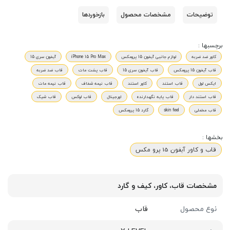
توضیحات
مشخصات محصول
بازخوردها
برچسبها :
کاور ضد ضربه
لوازم جانبی آیفون 15 پرومکس
iPhone 15 Pro Max
آیفون سری 15
قاب آیفون 15 پرومکس
قاب آیفون سری 15
قاب پشت مات
قاب ضد ضربه
ایکس لول
قاب استند
کاور استند
قاب نیمه شفاف
قاب نیمه مات
قاب استند دار
قاب پایه نگهدارنده
اورجینال
قاب لوکس
قاب شیک
قاب مخملی
skin feel
گارد 15 پرومکس
بخشها :
قاب و کاور آیفون 15 پرو مکس
مشخصات قاب، کاور، کیف و گارد
نوع محصول
قاب