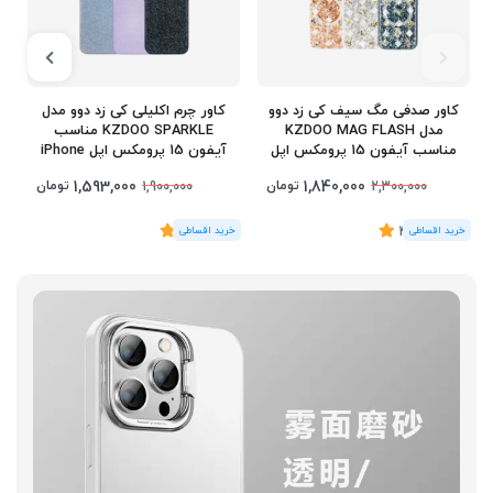
کاور صدفی مگ سیف کی‌ زد دوو
کاور چرم اکلیلی کی‌ زد دوو مدل
مدل KZDOO MAG FLASH
KZDOO SPARKLE مناسب
مناسب آیفون 15 پرومکس اپل
آیفون 15 پرومکس اپل iPhone
15 Pro Max
iPhone 15 Pro Max
1,593,000
1,840,000
تومان
تومان
1,900,000
2,300,000
(2
رای
)
4.5
(2
رای
)
5
1