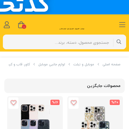
0
صفحه اصلی
موبایل و تبلت
لوازم جانبی موبایل
کاور، قاب و کیف
محصولات جایگزین
%16
%20