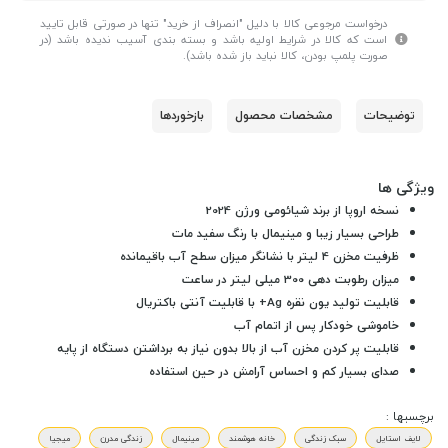
درخواست مرجوعی کالا با دلیل "انصراف از خرید" تنها در صورتی قابل تایید
است که کالا در شرایط اولیه باشد و بسته بندی آسیب ندیده باشد (در
صورت پلمپ بودن، کالا نباید باز شده باشد).
توضیحات
مشخصات محصول
بازخوردها
ویژگی ها
نسخه اروپا از برند شیائومی ورژن 2024
طراحی بسیار زیبا و مینیمال با رنگ سفید مات
ظرفیت مخزن 4 لیتر با نشانگر میزان سطح آب باقیمانده
میزان رطوبت دهی 300 میلی لیتر در ساعت
قابلیت تولید یون نقره Ag+ با قابلیت آنتی باکتریال
خاموشی خودکار پس از اتمام آب
قابلیت پر کردن مخزن آب از بالا بدون نیاز به برداشتن دستگاه از پایه
صدای بسیار کم و احساس آرامش در حین استفاده
برچسبها :
لایف استایل
سبک زندگی
خانه هوشمند
مینیمال
زندگی مدرن
میجیا