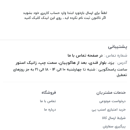
لطفاً برای ارسال بازخورد ابتدا وارد حساب کاربری خود بشوید
اگر تاکنون ثبت نام نکرده اید ، روی
این لینک
کلیک کنید
پشتیبانی
شماره تماس :
در صفحه تماس با ما
آدرس :
یزد، بلوار قندی، بعد از هاکوپیان، سمت چپ، زانیک استور
ساعت پاسخگویی : شنبه تا چهارشنبه 10 الی 14 - 18 الی 21 به جز روزهای
تعطیل
خدمات مشتریان
فروشگاه
درخواست مرجوعی
تماس با ما
خرید اعتباری اسنپ پی
درباره ما
شرایط ارسال کالا
پیگیری سفارش