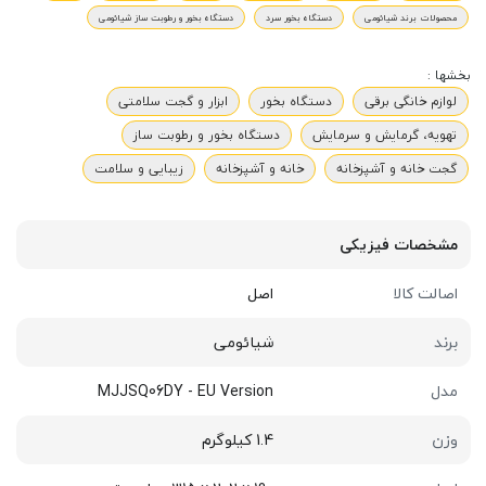
محصولات برند شیائومی
دستگاه بخور سرد
دستگاه بخور و رطوبت ساز شیائومی
بخشها :
لوازم خانگی برقی
دستگاه بخور
ابزار و گجت سلامتی
تهویه، گرمایش و سرمایش
دستگاه بخور و رطوبت ساز
گجت خانه و آشپزخانه
خانه و آشپزخانه
زیبایی و سلامت
مشخصات فیزیکی
اصالت کالا
اصل
برند
شیائومی
مدل
MJJSQ06DY - EU Version
وزن
1.4 کیلوگرم