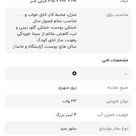
ابعاد
190 × 202 × 315 میلی متر
مناسب برای
منزل، محیط کار، اتاق خواب و …
مناسب تمام فصول سال
خشکی پوست، خشکی گلو، بینی و
لب، کاهش علائم از سرما خوردگی
رطوبت ساز اتاق کودک
سالن های پوست، آرایشگاه و ماساژ
مشخصات فنی
←
منبع تغذیه
برق شهری
توان خروجی
23 وات
ظرفیت مخرن آب
4 لیتر بزرگ
نوع بخار تولیدی
بخور سرد