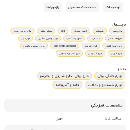
توضیحات
مشخصات محصول
بازخوردها
برچسبها :
لوازم سفر
کمپینگ
لایف استایل
کافه
سبک زندگی
لوازم جانبی خودرو
ملزومات سفر
مسافرت
تجهیزات کمپ
لوازم جانبی ماشین
لوازم بار
برس تمیز کننده
ابزار نظافت
Desk Setup Essentials
جاروی خودرو و ماشین
جارو شارژی
جارو شیائومی
جارو شارژی شیائومی
بخشها :
لوازم خانگی برقی
جارو برقی، جارو شارژی و بخارشو
لوازم شستشو و نظافت
خانه و آشپزخانه
مشخصات فیزیکی
اصالت کالا
اصل