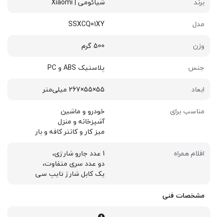
برند
شیائومی | Xiaomi
مدل
SSXCQ01XY
وزن
500 گرم
جنس
پلاستیک ABS و PC
ابعاد
55×55×267 میلی‌متر
مناسب برای
خودرو و ماشین
آشپزخانه و منزل
میز کار و کانتر کافه و بار
اقلام همراه
1 عدد جارو شارژی،
دو عدد سری متفاوت،
یک کابل شارژ تایپ سی
مشخصات فنی