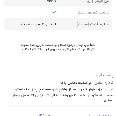
نوع فیلتر جارو
HEPA
قابلیت تعویض فیلتر
تنظیم قدرت (سرعت)
انتخاب 2 سرعت مختلف
لطفاً برای ارسال بازخورد ابتدا وارد حساب کاربری خود بشوید
اگر تاکنون ثبت نام نکرده اید ، روی
این لینک
کلیک کنید
پشتیبانی
شماره تماس :
در صفحه تماس با ما
آدرس :
یزد، بلوار قندی، بعد از هاکوپیان، سمت چپ، زانیک استور
ساعت پاسخگویی : شنبه تا چهارشنبه 10 الی 14 - 18 الی 21 به جز روزهای
تعطیل
خدمات مشتریان
فروشگاه