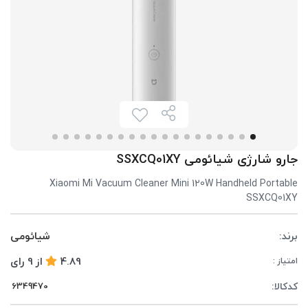
جارو شارژی شیائومی SSXCQ01XY
Xiaomi Mi Vacuum Cleaner Mini 120W Handheld Portable
SSXCQ01XY
برند:
شیائومی
4.89
از
9
رای
امتیاز :
کدکالا: