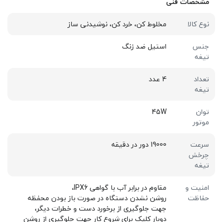
مشخصات فنی
نوع کالا
مخلوط کن، خرد کن، نوشیدنی ساز
جنس
استیل ضد زنگ
تیغه
تعداد
4 عدد
تیغه
توان
45W
موتور
سرعت
19000 دور در دقیقه
چرخش
تیغه
امنیت و
مقاوم در برابر آب با گواهی IPX6،
حفاظت
روشن نشدن دستگاه در صورت باز بودن محفظه
جهت جلوگیری از برخورد دست و خطرات دیگر،
دوبار کلیک برای شروع کار جهت جلوگیری از روشن