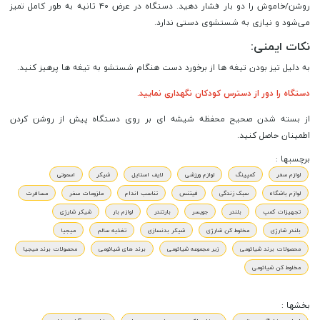
روشن/خاموش را دو بار فشار دهید. دستگاه در عرض ۴۰ ثانیه به طور کامل تمیز
می‌شود و نیازی به شستشوی دستی ندارد.
نکات ایمنی:
به دلیل تیز بودن تیغه ها از برخورد دست هنگام شستشو به تیغه ها پرهیز کنید.
دستگاه را دور از دسترس کودکان نگهداری نمایید.
از بسته شدن صحیح محفظه شیشه ای بر روی دستگاه پیش از روشن کردن
اطمینان حاصل کنید.
برچسبها :
لوازم سفر
کمپینگ
لوازم ورزشی
لایف استایل
شیکر
اسموتی
لوازم باشگاه
سبک زندگی
فیتنس
تناسب اندام
ملزومات سفر
مسافرت
تجهیزات کمپ
بلندر
جویسر
بارتندر
لوازم بار
شیکر شارژی
بلندر شارژی
مخلوط کن شارژی
شیکر بدنسازی
تغذیه سالم
میجیا
محصولات برند شیائومی
زیر مجموعه شیائومی
برند های شیائومی
محصولات برند میجیا
مخلوط کن شیائومی
بخشها :