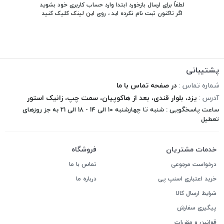
لطفاً برای ارسال بازخورد ابتدا وارد حساب کاربری خود بشوید
اگر تاکنون ثبت نام نکرده اید ، روی
این لینک
کلیک کنید
پشتیبانی
شماره تماس :
در صفحه تماس با ما
آدرس :
یزد، بلوار قندی، بعد از هاکوپیان، سمت چپ، زانیک استور
ساعت پاسخگویی : شنبه تا چهارشنبه 10 الی 14 - 18 الی 21 به جز روزهای
تعطیل
خدمات مشتریان
فروشگاه
درخواست مرجوعی
تماس با ما
خرید اعتباری اسنپ پی
درباره ما
شرایط ارسال کالا
پیگیری سفارش
قوانین و مقررات