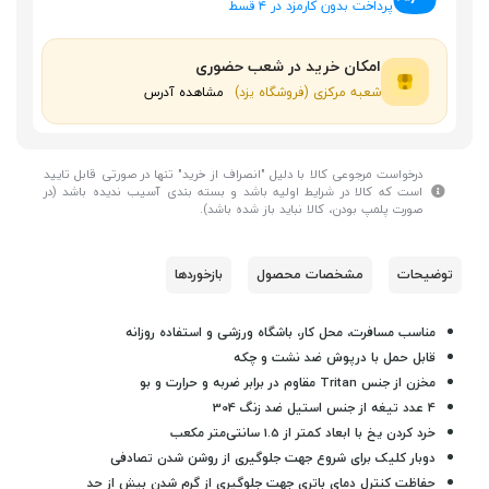
پرداخت بدون کارمزد در ۴ قسط
امکان خرید در شعب حضوری
شعبه مرکزی (فروشگاه یزد)
مشاهده آدرس
درخواست مرجوعی کالا با دلیل "انصراف از خرید" تنها در صورتی قابل تایید
است که کالا در شرایط اولیه باشد و بسته بندی آسیب ندیده باشد (در
صورت پلمپ بودن، کالا نباید باز شده باشد).
توضیحات
مشخصات محصول
بازخوردها
مناسب مسافرت، محل کار، باشگاه ورزشی و استفاده روزانه
قابل حمل با درپوش ضد نشت و چکه
مخزن از جنس Tritan مقاوم در برابر ضربه و حرارت و بو
4 عدد تیغه از جنس استیل ضد زنگ 304
خرد کردن یخ‌ با ابعاد کمتر از 1.5 سانتی‌متر مکعب
دوبار کلیک برای شروع جهت جلوگیری از روشن شدن تصادفی
حفاظت کنترل دمای باتری جهت جلوگیری از گرم شدن بیش از حد