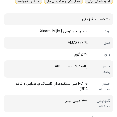
لوازم خانگی برقی
مخلوط‌کن و نوشیدنی‌ساز
خانه و آشپزخانه
مشخصات فیزیکی
برند
میجیا شیائومی | Xiaomi Mijia
مدل
MJZZB02PL
وزن
530 گرم
جنس
پلاستیک فشرده ABS
بدنه
جنس
PCTG پلی سیکلوهزان (استاندارد غذایی و فاقد
محفظه
BPA)
گنجایش
300 میلی لیتر
محفظه