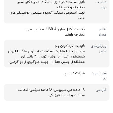
مناسب
قابل استفاده در منزل، باشگاه، محیط کار، سفر،
برای
پیکنیک و کمپینگ
تهیه اسموتی، شیک، آبمیوه طبیعی، نوشیدنی‌های
خنک
اقلام
یک عدد کابل شارژ USB-A به تایپ سی،
همراه
دفترچه راهنما
ویژگی‌های
قابلیت خرد کردن یخ
خاص
طراحی زیبا با قابلیت استفاده به عنوان ماگ یا لیوان
شستشوی آسان با روشن کردن 40 ثانیه ای
محفظه از جنس Tritan جهت جلوگیری از بو گرفتن
شارژ مورد
5 ولت / 1 آمپر
نیاز
گارانتی
18 ماهه می سرویس-18 ماهه شرکتی-ضمانت
سلامت و اصالت فیزیکی