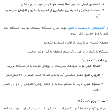
تشخیص ایمنی سنسور Hall توقف خودکار در صورت بروز مشکل
حفاظت از شارژ و تخلیه برای جلوگیری از آسیب به باتری و افزایش عمر مفید
آن
از
آداپتورهای با کیفیت و اصلی
جهت شارژ دستگاه استفاده نمایید. دستگاه باید
فقط با کابل خودش شارژ شود.
محفظه شیشه ای را پیش از اولین استفاده بشویید.
دستگاه را یکبار با پر کردن یک سوم محفظه با آب روشن نمایید.
تهیه نوشیدنی:
اضافه کردن مواد
: میوه‌ها، سبزیجات یا یخ‌های کوچک را در دستگاه بریزید.
افزودن مایع
: مقدار مناسبی آب یا شیر اضافه کنید (کمتر از 200 میلی‌لیتر).
مخلوط کردن
: درب را محکم ببندید و دکمه روشن/خاموش ر
ا دو بار فشار
دهید
شستشوی دستگاه:
برای تمیز کردن مخلوط کن ، کافی است مقداری آب تمیز در لیوان بریزید و دکمه