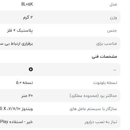
مدل
BL05K
وزن
2 گرم
جنس
پلاستیک + فلز
مناسب برای
برقراری ارتباط بی 
مشخصات فنی
←
نسخه بلوتوث
نسخه 5.0
حداکثر برد (محدوده عملکرد)
20 متر
سازگار با سیستم عامل های
ویندوز 7/8/10، Vista ،XP ،Mac OS X
نیاز به نصب درایور
خیر - استفاده Plug & Play