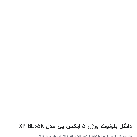
دانگل بلوتوث ورژن 5 ایکس پی مدل XP-BL05K
XP-Product XP-BL05K v5 USB Bluetooth Dongle