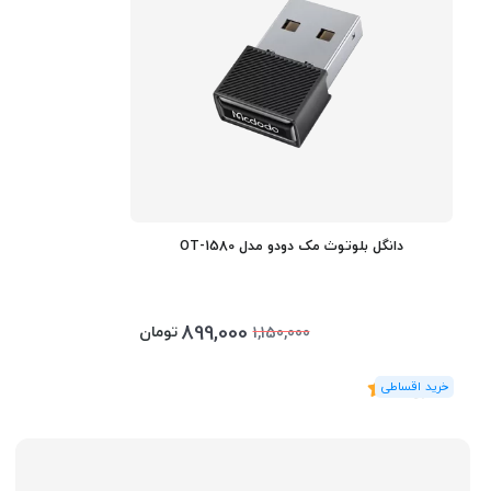
دانگل بلوتوث مک دودو مدل OT-1580
899,000
تومان
1,150,000
(2
رای
)
5