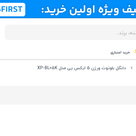
خرید اعتباری
دانگل بلوتوث ورژن 5 ایکس پی مدل XP-BL05K