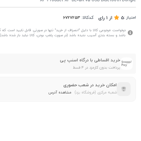
5
از
1
رای
کدکالا:
امتیاز :
درخواست مرجوعی کالا با دلیل "انصراف از خرید" تنها در صورتی قابل تایید است که کال
باشد و بسته بندی آسیب ندیده باشد (در صورت پلمپ بودن، کالا نباید باز شده باشد).
خرید اقساطی با درگاه اسنپ پی
پرداخت بدون کارمزد در ۴ قسط
امکان خرید در شعب حضوری
شعبه مرکزی (فروشگاه یزد)
مشاهده آدرس