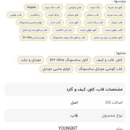
برچسبها :
کاور ضد ضربه
مگ سیف
شارژ وایرلس
قاب مگ سیف
MagSafe
قاب ضد ضربه
قاب محکم
کاور محکم
یانگ کیت
یانگکیت
قاب لوکس
قاب شیک
قاب رنگ ثابت
کاور مات
قاب مات
لوازم جانبی سامسونگ
قاب خوش دست
کاور خوش دست
ضد اثر انگشت
قاب و کاور ضد زرد شدن
کاور مقاوم در برابر زرد شدن
قاب و کاور مگ سیف سامسونگ
لوازم جانبی S26 Ultra
بخشها :
کاور، قاب و کیف
کاور سامسونگ S26 Ultra
موبایل و تبلت
قاب گوشی موبایل سامسونگ
لوازم جانبی موبایل
مشخصات قاب، کاور، کیف و گارد
اصالت کالا
اصل
نوع محصول
قاب
برند
YOUNGKIT