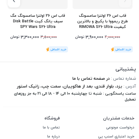
قاب اس 26 اولترا سامسونگ
قاب اس 26 اولترا سامسونگ مگ
طرح ریمووا با پکیج و بالاترین
سیف یانگ کیت Disk Battle
کیفیت RIMOWA S26 Ultra
SPY Wars S26 Ultra
3,300,000
3,900,000
تومان
تومان
3,500,000
4,000,000
(1
رای
)
5
(1
رای
)
5
1
پشتیبانی
شماره تماس :
در صفحه تماس با ما
آدرس :
یزد، بلوار قندی، بعد از هاکوپیان، سمت چپ، زانیک استور
ساعت پاسخگویی : شنبه تا چهارشنبه 10 الی 14 - 18 الی 21 به جز روزهای
تعطیل
خدمات مشتریان
فروشگاه
درخواست مرجوعی
تماس با ما
خرید اعتباری اسنپ پی
درباره ما