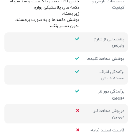
توضیحات طراحی و
جنس TPU بسیار با کیفیت و ضد ضربه،
کیفیت
دکمه های پلاستیکی روان،
زیر بسته،
پوشش دکمه ها و به صورت برجسته،
بدون تغییر رنگ،
پشتیبانی از شارژ
وایرلس
پوشش محافظ کلیدها
برآمدگی اطراف
صفحه‌نمایش
برآمدگی دور لنز
دوربین
درپوش محافظ لنز
دوربین
قابلیت استند (پایه-