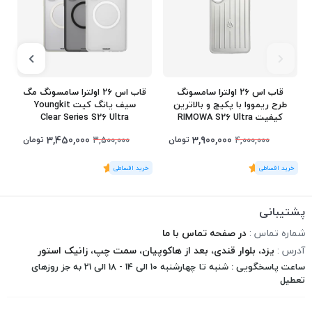
قاب اس 26 اولترا سامسونگ
قاب اس 26 اولترا سامسونگ مگ
طرح ریمووا با پکیج و بالاترین
سیف یانگ کیت Youngkit
کیفیت RIMOWA S26 Ultra
Clear Series S26 Ultra
3,450,000
3,900,000
تومان
تومان
3,500,000
4,000,000
(1
رای
)
5
(1
رای
)
5
1
پشتیبانی
شماره تماس :
در صفحه تماس با ما
آدرس :
یزد، بلوار قندی، بعد از هاکوپیان، سمت چپ، زانیک استور
ساعت پاسخگویی : شنبه تا چهارشنبه 10 الی 14 - 18 الی 21 به جز روزهای
تعطیل