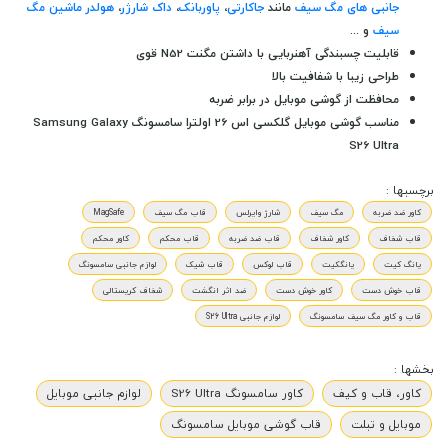
جانبی های مگ سیف
مانند
جاکارتی
،
پاوربانک
،
داک شارژر
،
هولدر ماشین مگ
سیف
و ...
قابلیت چسبندگی آهنربایی با داشتن مگنت N52 قوی
طراحی زیبا با شفافیت بالا
محافظت از گوشی موبایل در برابر ضربه
مناسب گوشی موبایل گلکسی اس 26 اولترا سامسونگ Samsung Galaxy
S26 Ultra
برچسبها :
کاور ضد ضربه
مگ سیف
شارژ وایرلس
قاب مگ سیف
MagSafe
قاب شفاف
کاور شفاف
قاب ضد ضربه
قاب محکم
کاور محکم
یانگ کیت
یانگکیت
قاب لوکس
قاب شیک
لوازم جانبی سامسونگ
قاب خوش دست
کاور خوش دست
ضد اثر انگشت
شفاف کریستالی
قاب و کاور مگ سیف سامسونگ
لوازم جانبی S26 Ultra
بخشها :
کاور، قاب و کیف
کاور سامسونگ S26 Ultra
لوازم جانبی موبایل
موبایل و تبلت
قاب گوشی موبایل سامسونگ