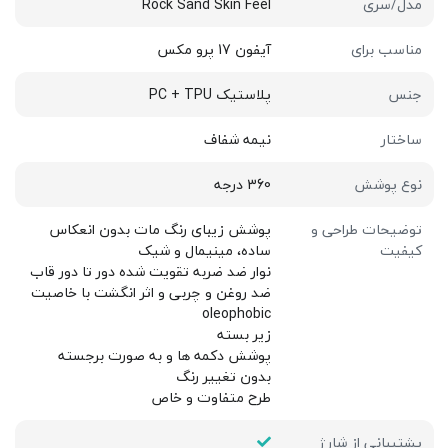
مدل/سری
Rock Sand Skin Feel
مناسب برای
آیفون 17 پرو مکس
جنس
پلاستیک PC + TPU
ساختار
نیمه شفاف
نوع پوشش
360 درجه
توضیحات طراحی و
پوشش زیبای رنگ مات بدون انعکاس
کیفیت
ساده، مینیمال و شیک
نوار ضد ضربه تقویت شده دور تا دور قاب
ضد روغن و چربی و اثر انگشت با خاصیت
oleophobic
زیر بسته
پوشش دکمه ها و به صورت برجسته
بدون تغییر رنگ
طرح متفاوت و خاص
پشتیبانی از شارژ