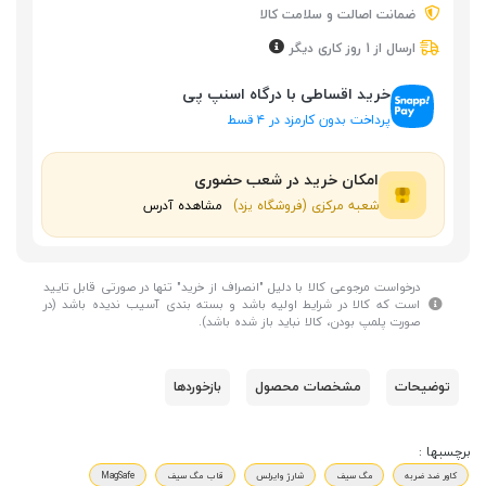
ضمانت اصالت و سلامت کالا
ارسال از 1 روز کاری دیگر
خرید اقساطی با درگاه اسنپ پی
پرداخت بدون کارمزد در ۴ قسط
امکان خرید در شعب حضوری
شعبه مرکزی (فروشگاه یزد)
مشاهده آدرس
درخواست مرجوعی کالا با دلیل "انصراف از خرید" تنها در صورتی قابل تایید
است که کالا در شرایط اولیه باشد و بسته بندی آسیب ندیده باشد (در
صورت پلمپ بودن، کالا نباید باز شده باشد).
توضیحات
مشخصات محصول
بازخوردها
برچسبها :
کاور ضد ضربه
مگ سیف
شارژ وایرلس
قاب مگ سیف
MagSafe