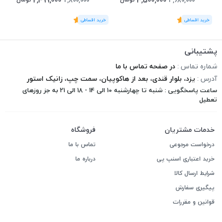
2,499,000
3,500,000
2,800,000
3,680,000
(1
رای
)
5
(1
رای
)
5
1
پشتیبانی
شماره تماس :
در صفحه تماس با ما
آدرس :
یزد، بلوار قندی، بعد از هاکوپیان، سمت چپ، زانیک استور
ساعت پاسخگویی : شنبه تا چهارشنبه 10 الی 14 - 18 الی 21 به جز روزهای
تعطیل
خدمات مشتریان
فروشگاه
درخواست مرجوعی
تماس با ما
خرید اعتباری اسنپ پی
درباره ما
شرایط ارسال کالا
پیگیری سفارش
قوانین و مقررات