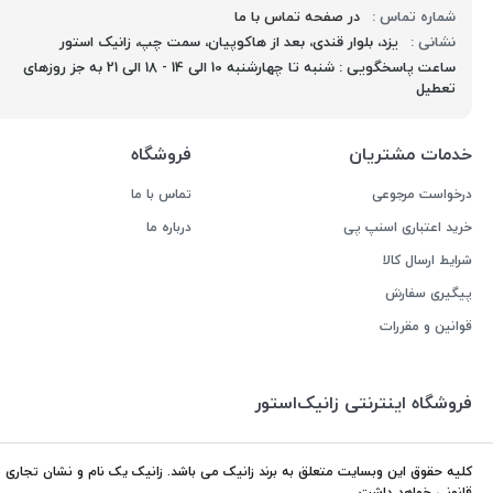
شماره تماس :
در صفحه تماس با ما
نشانی :
یزد، بلوار قندی، بعد از هاکوپیان، سمت چپ، زانیک استور
ساعت پاسخگویی : شنبه تا چهارشنبه 10 الی 14 - 18 الی 21 به جز روزهای
تعطیل
خدمات مشتریان
فروشگاه
درخواست مرجوعی
تماس با ما
خرید اعتباری اسنپ پی
درباره ما
شرایط ارسال کالا
پیگیری سفارش
قوانین و مقررات
فروشگاه اینترنتی زانیک‌استور
کلیه حقوق این وبسایت متعلق به برند زانیک می باشد. زانیک یک نام و نشان تجاری ثب
قانونی خواهد داشت.