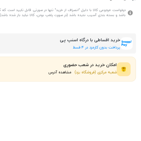
درخواست مرجوعی کالا با دلیل "انصراف از خرید" تنها در صورتی قابل تایید است که کال
باشد و بسته بندی آسیب ندیده باشد (در صورت پلمپ بودن، کالا نباید باز شده باشد).
خرید اقساطی با درگاه اسنپ پی
پرداخت بدون کارمزد در ۴ قسط
امکان خرید در شعب حضوری
شعبه مرکزی (فروشگاه یزد)
مشاهده آدرس