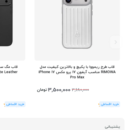
قاب طرح ریمووا با پکیج و بالاترین کیفیت مدل
RIMOWA مناسب آیفون 17 پرو مکس iPhone 17
Pro Max
3,500,000
تومان
3,680,000
(1
رای
)
5
(1
رای
)
5
پشتیبانی