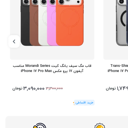
Trans-Shield 2mm 
قاب مگ سیف یانگ کیت Morandi Series مناسب
آیفون 17 پرو مکس iPhone 17 Pro Max
3,090,000
1,74
تومان
تومان
3,300,000
(0
رای
)
0