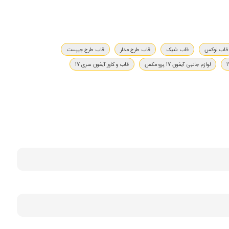
قاب لوکس
قاب شیک
قاب طرح مدار
قاب طرح چیپست
لوازم جانبی آیفون 17 پرو مکس
قاب و کاور آیفون سری 17