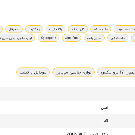
قاب ضد ضربه
قاب محکم
کاور محکم
یانگ کیت
یانگکیت
اورجینال
جاست فان
سایبر پانک
Just Fun
Cyberpunk
لوازم جانبی آیفون سری 17
 پرو مکس
لوازم جانبی موبایل
موبایل و تبلت
اصل
قاب
یانگ کیت | YOUNGKIT