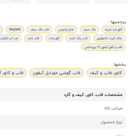
برچسبها :
کاور ضد ضربه
مگ سیف
شارژ وایرلس
قاب مگ سیف
MagSafe
یانگ کیت تکنولوژی
قاب رنگ ثابت
کاور مات
قاب مات
ضد اثر انگشت
قاب و کاور آیفون 17 پرو مکس
بخشها :
کاور، قاب و کیف
قاب گوشی موبایل آیفون
قاب و کاور آیفون 17
مشخصات قاب، کاور، کیف و گارد
اصالت کالا
نوع محصول
برند