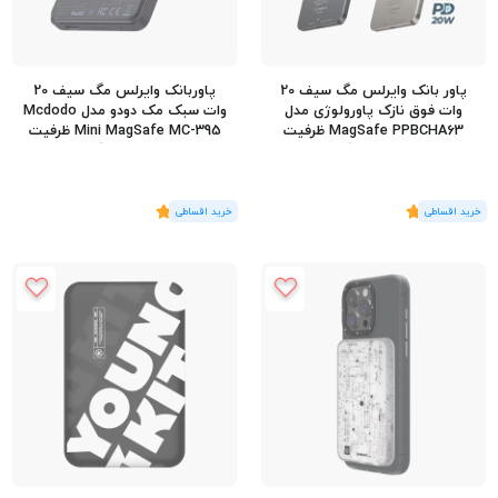
پاور بانک وایرلس مگ سیف 20
پاوربانک وایرلس مگ سیف 20
وات فوق نازک پاورولوژی مدل
وات سبک مک دودو مدل Mcdodo
MagSafe PPBCHA63 ظرفیت
Mini MagSafe MC-395 ظرفیت
5000 میلی آمپر
5000 میلی آمپر
(6
رای
)
5
(2
رای
)
5