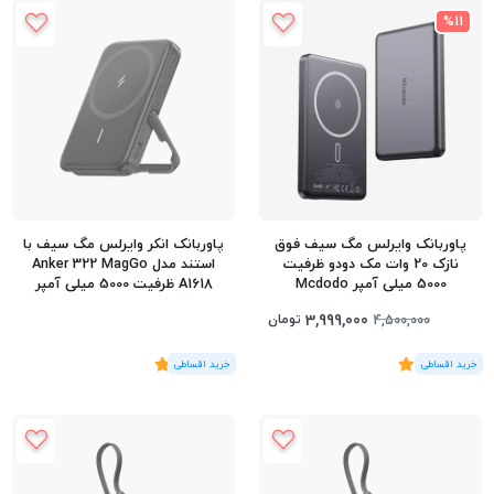
%11
پاوربانک وایرلس مگ سیف فوق
پاوربانک انکر وایرلس مگ سیف با
نازک 20 وات مک دودو ظرفیت
استند مدل Anker 322 MagGo
5000 میلی آمپر Mcdodo
A1618 ظرفیت 5000 میلی آمپر
MagSafe MC-464
3,999,000
تومان
4,500,000
(10
رای
)
5
(2
رای
)
5