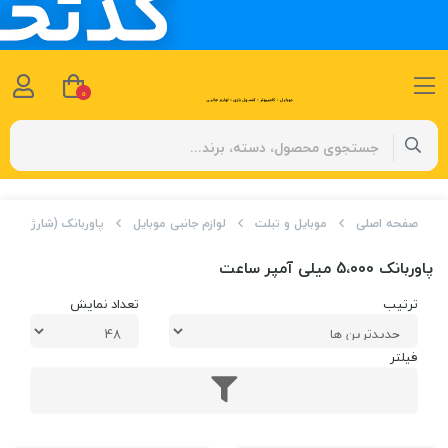
0
صفحه اصلی
موبایل و تبلت
لوازم جانبی موبایل
پاوربانک (شارژر همراه
پاوربانک 5،000 میلی آمپر ساعت
ترتیب
تعداد نمایش
فیلتر