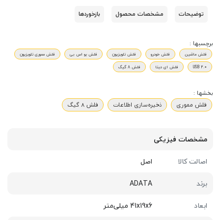
توضیحات
مشخصات محصول
بازخوردها
برچسبها :
فلش ماشین
فلش خودرو
فلش تلویزیون
فلش یو اس بی
فلش مموری تلویزیون
USB 2.0
فلش ای دیتا
فلش 8 گیگ
بخشها :
فلش مموری
ذخیره‌سازی اطلاعات
فلش 8 گیگ
مشخصات فیزیکی
اصالت کالا
اصل
برند
ADATA
ابعاد
41x19x6 میلی‌متر