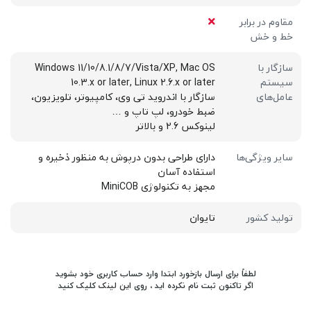
مقاوم در برابر
خط و خش
سازگار با
Windows 11/10/8.1/8/7/Vista/XP, Mac OS
سیستم
10.3.x or later, Linux 2.6.x or later
عامل‌های
سازگار با اندروید تی وی، کامپیوتر، تلویزیون،
ضبط خودرو، لپ تاپ و …
لینوکس 2.6 و بالاتر
سایر ویژگی‌ها
دارای طراحی بدون درپوش به منظور ذخیره و
استفاده آسان
مجهز به تکنولوژی MiniCOB
تولید کشور
تایوان
لطفاً برای ارسال بازخورد ابتدا وارد حساب کاربری خود بشوید
اگر تاکنون ثبت نام نکرده اید ، روی
این لینک
کلیک کنید