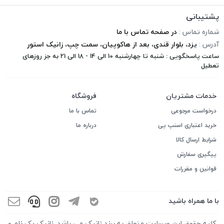
پشتیبانی
شماره تماس :
در صفحه تماس با ما
آدرس :
یزد، بلوار قندی، بعد از هاکوپیان، سمت چپ، زانیک استور
ساعت پاسخگویی : شنبه تا چهارشنبه 10 الی 14 - 18 الی 21 به جز روزهای
تعطیل
خدمات مشتریان
فروشگاه
درخواست مرجوعی
تماس با ما
خرید اعتباری اسنپ پی
درباره ما
شرایط ارسال کالا
پیگیری سفارش
قوانین و مقررات
با ما همراه باشید
کلیه حقوق این وبسایت متعلق به برند زانیک می باشد. زانیک یک نام و