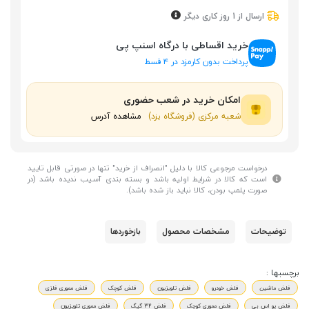
ارسال از 1 روز کاری دیگر
خرید اقساطی با درگاه اسنپ پی
پرداخت بدون کارمزد در ۴ قسط
امکان خرید در شعب حضوری
شعبه مرکزی (فروشگاه یزد)
مشاهده آدرس
درخواست مرجوعی کالا با دلیل "انصراف از خرید" تنها در صورتی قابل تایید
است که کالا در شرایط اولیه باشد و بسته بندی آسیب ندیده باشد (در
صورت پلمپ بودن، کالا نباید باز شده باشد).
توضیحات
مشخصات محصول
بازخوردها
برچسبها :
فلش ماشین
فلش خودرو
فلش تلویزیون
فلش کوچک
فلش مموری فلزی
فلش یو اس بی
فلش مموری کوچک
فلش 32 گیگ
فلش مموری تلویزیون