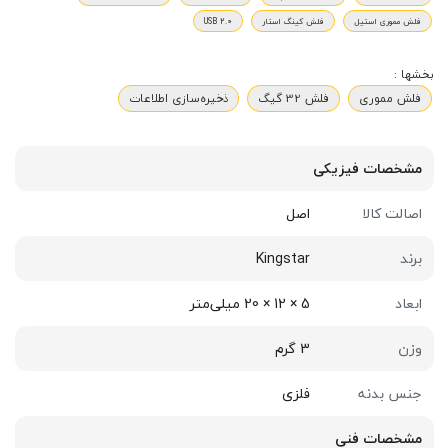
فلش مموری استیل
فلش کینگ استار
USB 2.0
بخشها :
فلش مموری
فلش 32 گیگ
ذخیره‌سازی اطلاعات
مشخصات فیزیکی
اصالت کالا
اصل
برند
Kingstar
ابعاد
5 × 12 × 20 میلی‌متر
وزن
3 گرم
جنس بدنه
فلزی
مشخصات فنی