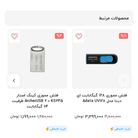
محصولات مرتبط
%4
%11
فلش مموری 128 گیگابایت ای
فلش مموری کینگ استار
دیتا مدل Adata UV128
ArcherUSB 2.0 KS235 ظرفیت
64 گیگابایت
1,199,000
3,399,000
تومان
تومان
1,250,000
3,800,000
(1
رای
)
5
(1
رای
)
5
1