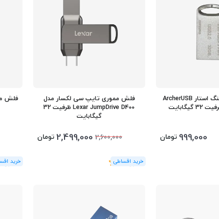
فلش مموری کینگ استار ArcherUSB
فلش مموری تایپ سی لکسار مدل
Lexar JumpDrive D400 ظرفیت 32
گیگابایت
2,499,000
999,000
تومان
تومان
2,600,000
(1
رای
)
5
(3
رای
)