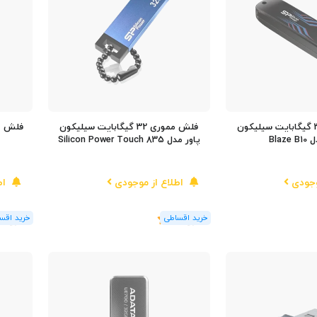
فلش مموری 32 گیگابایت سیلیکون
فلش مموری 32 گیگابایت سیلیکون
Blaz
پاور مدل Silicon Power Touch 835
وجودی
اطلاع از موجودی
اط
(1
رای
)
5
(1
رای
)
5