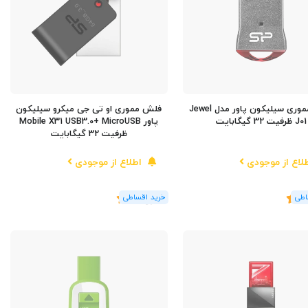
فلش مموری سیلیکون پاور مدل Jewel
فلش مموری او تی جی میکرو سیلیکون
J01 ظرفیت 32 گیگابایت
پاور Mobile X31 USB3.0+ MicroUSB
ظرفیت 32 گیگابایت
لاع از موجودی
اطلاع از موجودی
5
(1
رای
)
5