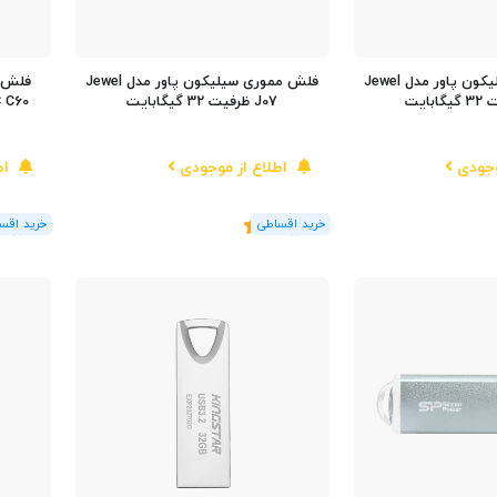
فلش مموری سیلیکون پاور مدل Jewel
فلش مموری سیلیکون پاور مدل Jewel
فلش م
J07 ظرفیت 32 گیگابایت
وجودی
اطلاع از موجودی
اط
(3
رای
)
4
(2
رای
)