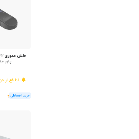
پاور مدل e B10
اطلاع از م
(1
رای
)
5