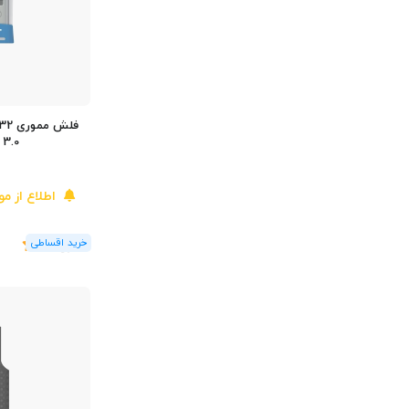
 3.0
اطلاع از م
(1
رای
)
5