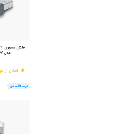
مدل TDK T78847
اطلاع از م
(1
رای
)
3