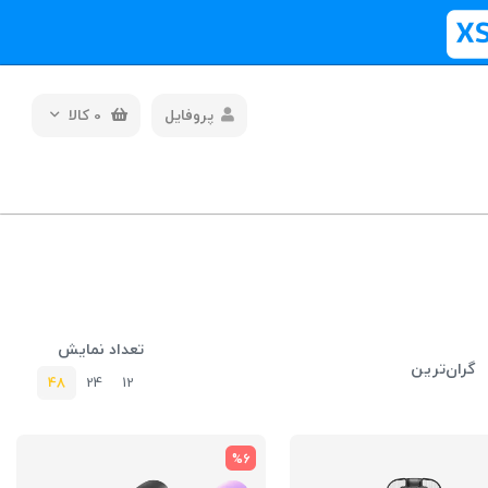
پروفایل
0
کالا
تعداد نمایش
گران‌ترین
48
24
12
%6