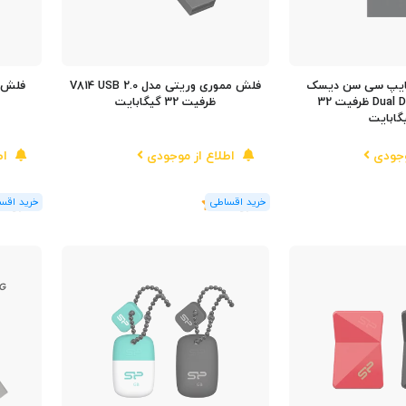
ایپ سی سن دیسک
فلش مموری وریتی مدل V814 USB 2.0
Dual Drive Type-C ظرفیت 32
ظرفیت 32 گیگابایت
گابایت
وجودی
اطلاع از موجودی
اط
(1
رای
)
5
(1
رای
)
5