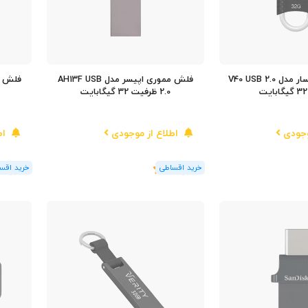
فلش مموری لکسار مدل V40 USB 2.0
فلش مموری اپیسر مدل AH13F USB
2.0 ظرفیت 32 گیگابایت
وجودی
اطلاع از موجودی
اط
(1
رای
)
5
(1
رای
)
5