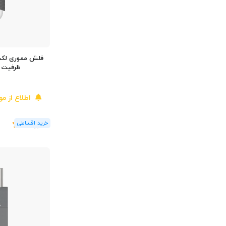
ظرفیت 32 گیگابایت
اطلاع از م
(1
رای
)
5