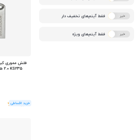
فقط آیتم‌های تخفیف دار
خیر
بله
فقط آیتم‌های ویژه
خیر
بله
2.0 KS235 ظرفیت 32 گیگابایت
(1
رای
)
5