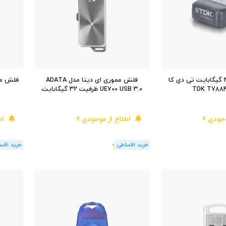
فلش مموری 32 گیگابایت تی دی کا
فلش مموری ای دیتا مدل ADATA
UE700 USB 3.0 ظرفیت 32 گیگابایت
وجودی
اطلاع از موجودی
اط
(1
رای
)
5
(2
رای
)