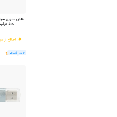
J08 ظرفیت 32 گیگابایت
اطلاع از م
(2
رای
)
5