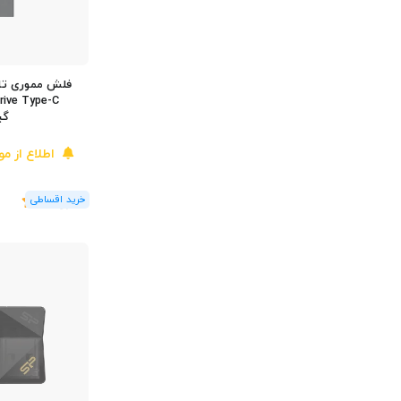
فلش مموری ت
گی
اطلاع از م
(1
رای
)
5